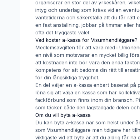
organiserar en stor del av yrkeskåren, vilke
intyg och underlag som krävs vid en eventue
väntetiderna och säkerställa att du får rätt
en fast anställning, jobbar på timmar eller h
ofta det tryggaste valet.
Vad kostar a-kassa för
Visumhandläggare
?
Medlemsavgiften för att vara med i
Unionen
en nivå som motsvarar en mycket billig försä
att kostnaden inte bör vara den enda faktorn
kompetens för att bedöma din rätt till ersät
för din långsiktiga trygghet.
En del väljer en a-kassa enbart baserat på 
löna sig att välja en kassa som har kollek
fackförbund som finns inom din bransch. På s
som täcker både den lagstadgade delen och e
Om du vill byta a-kassa
Du kan byta a-kassa när som helst under åre
som
Visumhandläggare
men tidigare har til
viktigaste vid ett byte är att du aldrig får 