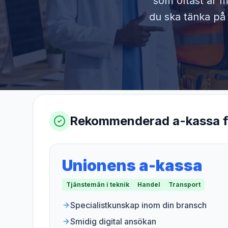
som oftast är m
du ska tänka på 
Rekommenderad a-kassa 
Unionens a-kassa
Tjänstemän i teknik
Handel
Transport
Specialistkunskap inom din bransch
Smidig digital ansökan