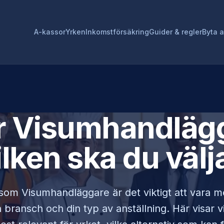
A-kassor
Yrken
Inkomstförsäkring
Guider & regler
Byta 
r
Visumhandläg
ilken ska du välj
 som
Visumhandläggare
är det viktigt att vara 
bransch och din typ av anställning. Här visar v