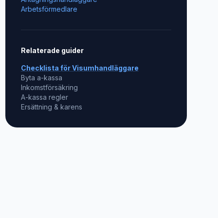
Arbetsförmedlare
Relaterade guider
Checklista för
Visumhandläggare
Byta a-kassa
Inkomstförsäkring
A-kassa regler
Ersättning & karens