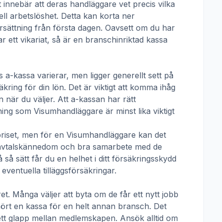
t innebär att deras handläggare vet precis vilka
ll arbetslöshet. Detta kan korta ner
 ersättning från första dagen. Oavsett om du har
ar ett vikariat, så är en branschinriktad kassa
s a-kassa
varierar, men ligger generellt sett på
kring för din lön. Det är viktigt att komma ihåg
 när du väljer. Att a-kassan har rätt
tning som
Visumhandläggare
är minst lika viktigt
priset, men för en
Visumhandläggare
kan det
tivavtalskännedom och bra samarbete med de
å sätt får du en helhet i ditt försäkringsskydd
ventuella tilläggsförsäkringar.
t. Många väljer att byta om de får ett nytt jobb
lhört en kassa för en helt annan bransch. Det
ha ett glapp mellan medlemskapen. Ansök alltid om