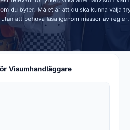
est relevant för yrket, vilka alternativ som kan
om du byter. Målet är att du ska kunna välja tr
utan att behöva läsa igenom massor av regler.
för
Visumhandläggare