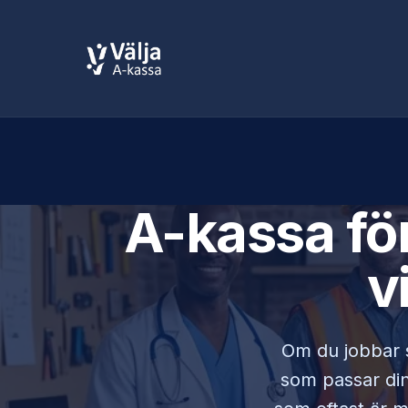
A-kassa fö
v
Om du jobbar
som passar din 