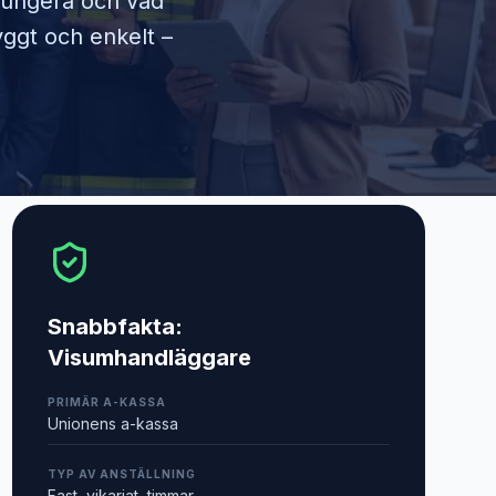
 fungera och vad
yggt och enkelt –
Snabbfakta:
Visumhandläggare
PRIMÄR A-KASSA
Unionens a-kassa
TYP AV ANSTÄLLNING
Fast, vikariat, timmar