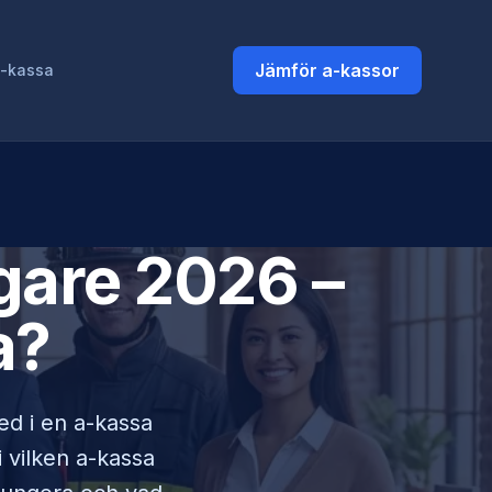
Jämför a-kassor
a-kassa
gare
2026 –
a?
med i en a-kassa
i vilken a-kassa