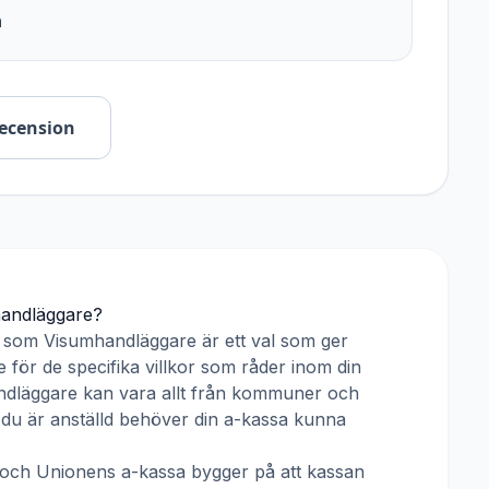
n
recension
andläggare
?
r som
Visumhandläggare
är ett val som ger
 för de specifika villkor som råder inom din
ndläggare
kan vara allt från kommuner och
ar du är anställd behöver din a-kassa kunna
och
Unionens a-kassa
bygger på att kassan