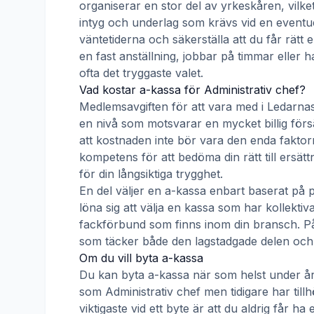
organiserar en stor del av yrkeskåren, vilke
intyg och underlag som krävs vid en eventue
väntetiderna och säkerställa att du får rätt
en fast anställning, jobbar på timmar eller h
ofta det tryggaste valet.
Vad kostar a-kassa för
Administrativ chef
?
Medlemsavgiften för att vara med i
Ledarnas
en nivå som motsvarar en mycket billig försä
att kostnaden inte bör vara den enda faktorn
kompetens för att bedöma din rätt till ersät
för din långsiktiga trygghet.
En del väljer en a-kassa enbart baserat på 
löna sig att välja en kassa som har kollek
fackförbund som finns inom din bransch. På s
som täcker både den lagstadgade delen och e
Om du vill byta a-kassa
Du kan byta a-kassa när som helst under åre
som
Administrativ chef
men tidigare har till
viktigaste vid ett byte är att du aldrig får 