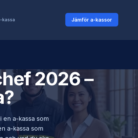
Jämför a-kassor
a-kassa
chef
2026 –
a?
 i en a-kassa som
lken a-kassa som