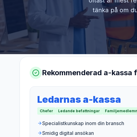
oftast är mest r
tänka på om du 
Rekommenderad a-kassa 
Ledarnas a-kassa
Chefer
Ledande befattningar
Familjemedlemm
Specialistkunskap inom din bransch
Smidig digital ansökan