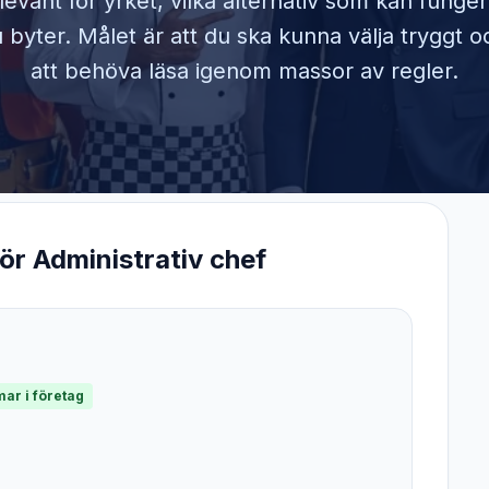
elevant för yrket, vilka alternativ som kan funge
byter. Målet är att du ska kunna välja tryggt o
att behöva läsa igenom massor av regler.
för
Administrativ chef
ar i företag