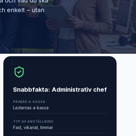
ra och vad du ska
ch enkelt – utan
Snabbfakta:
Administrativ chef
PRIMÄR A-KASSA
Ledarnas a-kassa
TYP AV ANSTÄLLNING
Fast, vikariat, timmar