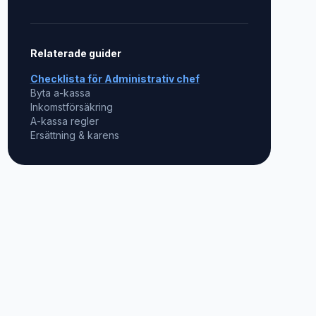
Relaterade guider
Checklista för
Administrativ chef
Byta a-kassa
Inkomstförsäkring
A-kassa regler
Ersättning & karens