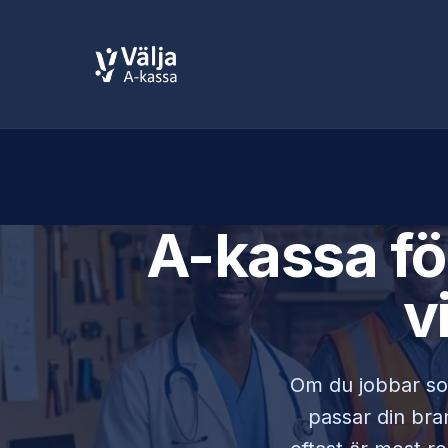
A-kassa f
v
Om du jobbar 
passar din bran