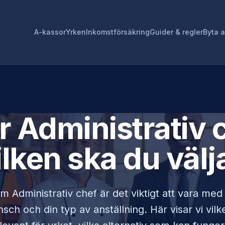
A-kassor
Yrken
Inkomstförsäkring
Guider & regler
Byta 
ör
Administrativ 
ilken ska du välj
som
Administrativ chef
är det viktigt att vara med
sch och din typ av anställning. Här visar vi vi