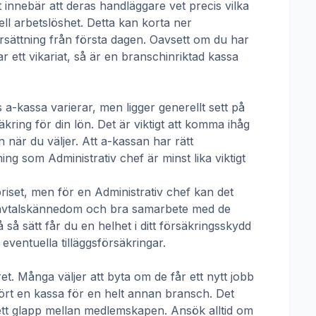
t innebär att deras handläggare vet precis vilka
ll arbetslöshet. Detta kan korta ner
 ersättning från första dagen. Oavsett om du har
ar ett vikariat, så är en branschinriktad kassa
 a-kassa
varierar, men ligger generellt sett på
kring för din lön. Det är viktigt att komma ihåg
 när du väljer. Att a-kassan har rätt
tning som
Administrativ chef
är minst lika viktigt
priset, men för en
Administrativ chef
kan det
tivavtalskännedom och bra samarbete med de
å sätt får du en helhet i ditt försäkringsskydd
ventuella tilläggsförsäkringar.
t. Många väljer att byta om de får ett nytt jobb
hört en kassa för en helt annan bransch. Det
ha ett glapp mellan medlemskapen. Ansök alltid om