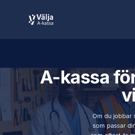
A-kassa fö
v
Om du jobbar
som passar din 