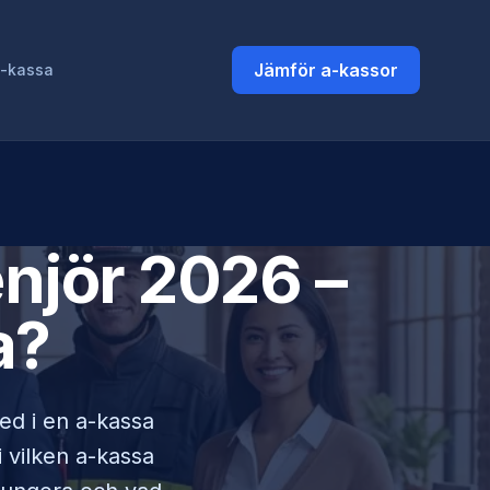
Jämför a-kassor
a-kassa
njör
2026 –
a?
med i en a-kassa
i vilken a-kassa