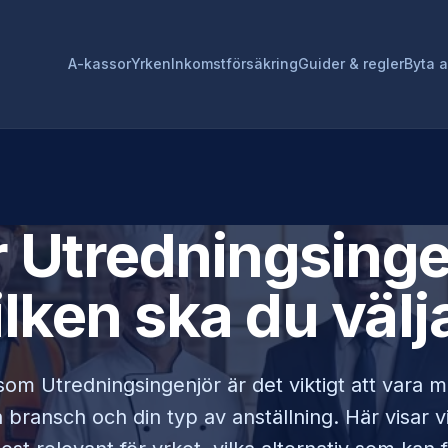
A-kassor
Yrken
Inkomstförsäkring
Guider & regler
Byta 
r
Utredningsinge
ilken ska du välj
 som
Utredningsingenjör
är det viktigt att vara 
bransch och din typ av anställning. Här visar v