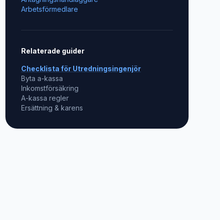
Arbetsförmedlare
Relaterade guider
Checklista för
Utredningsingenjör
Byta a-kassa
Inkomstförsäkring
A-kassa regler
Ersättning & karens