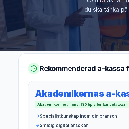
som oftast är m
du ska tänka på 
Rekommenderad a-kassa 
Akademikernas a-ka
Akademiker med minst 180 hp eller kandidatexa
Specialistkunskap inom din bransch
Smidig digital ansökan