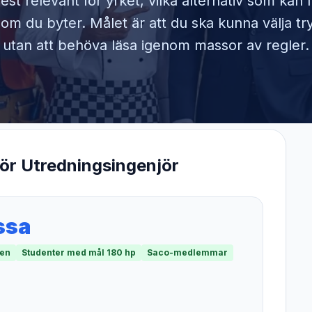
est relevant för yrket, vilka alternativ som kan
om du byter. Målet är att du ska kunna välja tr
utan att behöva läsa igenom massor av regler.
för
Utredningsingenjör
ssa
men
Studenter med mål 180 hp
Saco-medlemmar