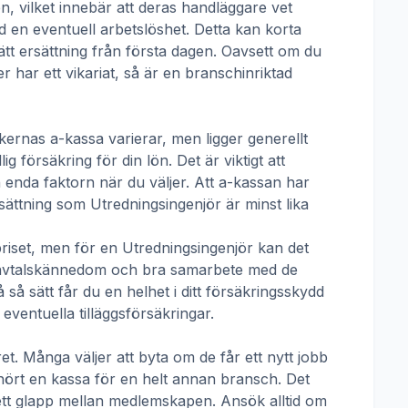
n, vilket innebär att deras handläggare vet
d en eventuell arbetslöshet. Detta kan korta
rätt ersättning från första dagen. Oavsett om du
er har ett vikariat, så är en branschinriktad
kernas a-kassa
varierar, men ligger generellt
 försäkring för din lön. Det är viktigt att
enda faktorn när du väljer. Att a-kassan har
ersättning som
Utredningsingenjör
är minst lika
priset, men för en
Utredningsingenjör
kan det
tivavtalskännedom och bra samarbete med de
å sätt får du en helhet i ditt försäkringsskydd
ventuella tilläggsförsäkringar.
t. Många väljer att byta om de får ett nytt jobb
lhört en kassa för en helt annan bransch. Det
ha ett glapp mellan medlemskapen. Ansök alltid om