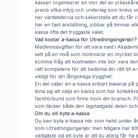
kassan organiserar en stor del av yrkeskåre
precis vilka intyg och underlag som krävs vi
ner väntetiderna och säkerställa att du får 
har en fast anställning, jobbar på timmar ell
kassa ofta det tryggaste valet.
Vad kostar a-kassa för
Utredningsingenjör
?
Medlemsavgiften för att vara med i
Akademi
sett på en nivå som motsvarar en mycket billig
komma ihåg att kostnaden inte bör vara den 
rätt kompetens för att bedöma din rätt till 
viktigt för din långsiktiga trygghet.
En del väljer en a-kassa enbart baserat på 
löna sig att välja en kassa som har kollek
fackförbund som finns inom din bransch. På s
som täcker både den lagstadgade delen och e
Om du vill byta a-kassa
Du kan byta a-kassa när som helst under åre
som
Utredningsingenjör
men tidigare har til
viktigaste vid ett byte är att du aldrig får 