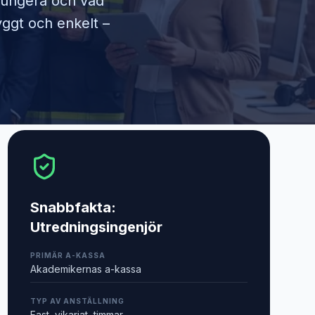
 fungera och vad
yggt och enkelt –
Snabbfakta:
Utredningsingenjör
PRIMÄR A-KASSA
Akademikernas a-kassa
TYP AV ANSTÄLLNING
Fast, vikariat, timmar