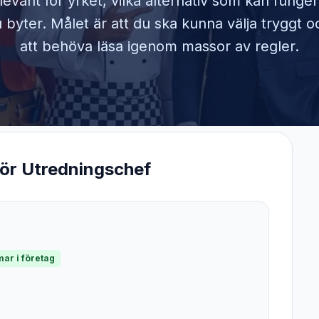
elevant för yrket, vilka alternativ som kan funge
byter. Målet är att du ska kunna välja tryggt o
att behöva läsa igenom massor av regler.
för
Utredningschef
ar i företag