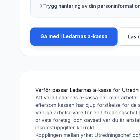
Trygg hantering av din personinformatio
Gå med i
Ledarnas a-kassa
Läs 
Varför passar
Ledarnas a-kassa
för
Utredn
Att välja
Ledarnas a-kassa
när man arbeta
eftersom kassan har djup förståelse för de s
Vanliga arbetsgivare för en
Utredningschef
k
privata företag, och oavsett var du är anst
inkomstuppgifter korrekt.
Kopplingen mellan yrket
Utredningschef
oc