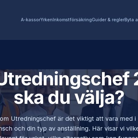
A-kassor
Yrken
Inkomstförsäkring
Guider & regler
Byta 
Utredningschef
ska du välja?
 som
Utredningschef
är det viktigt att vara med 
sch och din typ av anställning. Här visar vi vi