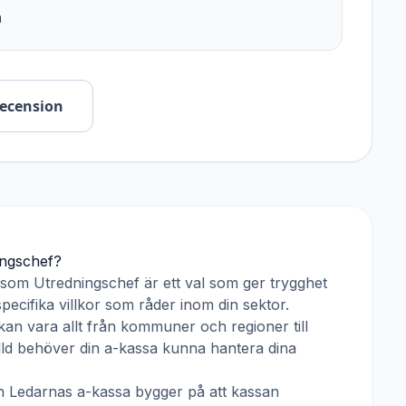
n
recension
ingschef
?
r som
Utredningschef
är ett val som ger trygghet
pecifika villkor som råder inom din sektor.
an vara allt från kommuner och regioner till
älld behöver din a-kassa kunna hantera dina
h
Ledarnas a-kassa
bygger på att kassan