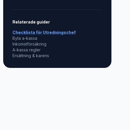
Relaterade guider
Checklista för
Utredningschef
Byta a-kassa
Inkomstförsäkring
A-kassa regler
Ersättning & karens