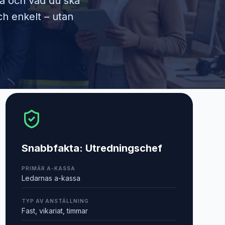
ra och vad du ska
ch enkelt – utan
Snabbfakta:
Utredningschef
PRIMÄR A-KASSA
Ledarnas a-kassa
TYP AV ANSTÄLLNING
Fast, vikariat, timmar