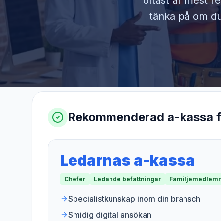
oftast är mest r
tänka på om du 
Rekommenderad a-kassa 
Ledarnas a-kassa
Chefer
Ledande befattningar
Familjemedlemm
Specialistkunskap inom din bransch
Smidig digital ansökan