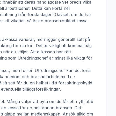
t innebär att deras handläggare vet precis vilka
ll arbetslöshet. Detta kan korta ner
 ersättning från första dagen. Oavsett om du har
ar ett vikariat, så är en branschinriktad kassa
 a-kassa
varierar, men ligger generellt sett på
kring för din lön. Det är viktigt att komma ihåg
 när du väljer. Att a-kassan har rätt
tning som
Utredningschef
är minst lika viktigt för
priset, men för en
Utredningschef
kan det löna
talskännedom och bra samarbete med de
å sätt får du en helhet i ditt försäkringsskydd
ventuella tilläggsförsäkringar.
t. Många väljer att byta om de får ett nytt jobb
rt en kassa för en helt annan bransch. Det
ha ett glapp mellan medlemskapen. Ansök alltid om