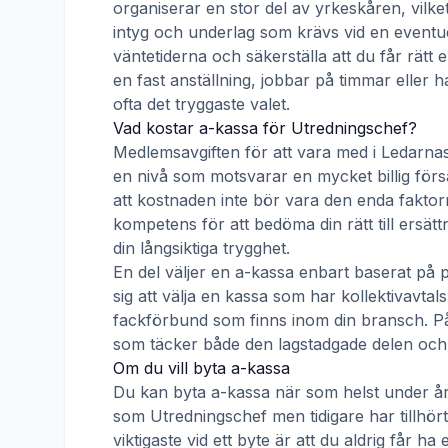
organiserar en stor del av yrkeskåren, vilke
intyg och underlag som krävs vid en eventue
väntetiderna och säkerställa att du får rätt
en fast anställning, jobbar på timmar eller h
ofta det tryggaste valet.
Vad kostar a-kassa för
Utredningschef
?
Medlemsavgiften för att vara med i
Ledarnas
en nivå som motsvarar en mycket billig försä
att kostnaden inte bör vara den enda faktorn
kompetens för att bedöma din rätt till ersät
din långsiktiga trygghet.
En del väljer en a-kassa enbart baserat på 
sig att välja en kassa som har kollektivav
fackförbund som finns inom din bransch. På s
som täcker både den lagstadgade delen och e
Om du vill byta a-kassa
Du kan byta a-kassa när som helst under åre
som
Utredningschef
men tidigare har tillhö
viktigaste vid ett byte är att du aldrig får 