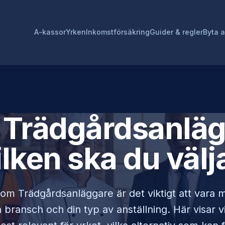
A-kassor
Yrken
Inkomstförsäkring
Guider & regler
Byta 
r
Trädgårdsanlä
ilken ska du välj
 som
Trädgårdsanläggare
är det viktigt att vara 
bransch och din typ av anställning. Här visar v