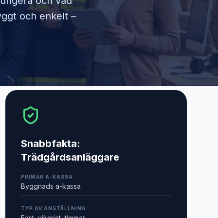
 fungera och vad
yggt och enkelt –
Snabbfakta:
Trädgårdsanläggare
PRIMÄR A-KASSA
Byggnads a-kassa
TYP AV ANSTÄLLNING
Fast, vikariat, timmar