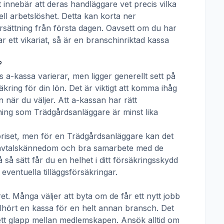
t innebär att deras handläggare vet precis vilka
ll arbetslöshet. Detta kan korta ner
 ersättning från första dagen. Oavsett om du har
ar ett vikariat, så är en branschinriktad kassa
?
s a-kassa
varierar, men ligger generellt sett på
kring för din lön. Det är viktigt att komma ihåg
 när du väljer. Att a-kassan har rätt
tning som
Trädgårdsanläggare
är minst lika
priset, men för en
Trädgårdsanläggare
kan det
tivavtalskännedom och bra samarbete med de
å sätt får du en helhet i ditt försäkringsskydd
ventuella tilläggsförsäkringar.
t. Många väljer att byta om de får ett nytt jobb
llhört en kassa för en helt annan bransch. Det
ha ett glapp mellan medlemskapen. Ansök alltid om