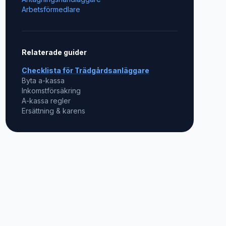
Arbetsförmedlare
Relaterade guider
Checklista för
Trädgårdsanläggare
Byta a-kassa
Inkomstförsäkring
A-kassa regler
Ersättning & karens