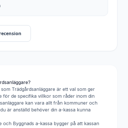
n
recension
rdsanläggare
?
r som
Trädgårdsanläggare
är ett val som ger
 för de specifika villkor som råder inom din
sanläggare
kan vara allt från kommuner och
ar du är anställd behöver din a-kassa kunna
e
och
Byggnads a-kassa
bygger på att kassan