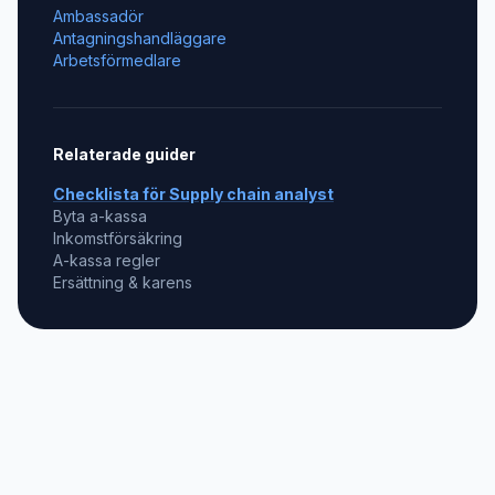
Ambassadör
Antagningshandläggare
Arbetsförmedlare
Relaterade guider
Checklista för
Supply chain analyst
Byta a-kassa
Inkomstförsäkring
A-kassa regler
Ersättning & karens