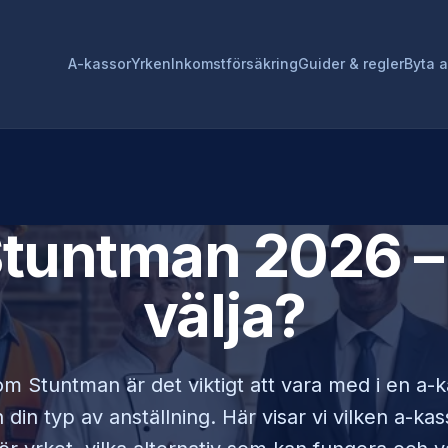
A-kassor
Yrken
Inkomstförsäkring
Guider & regler
Byta 
tuntman
2026 – 
välja?
som
Stuntman
är det viktigt att vara med i en a
din typ av anställning. Här visar vi vilken a-ka