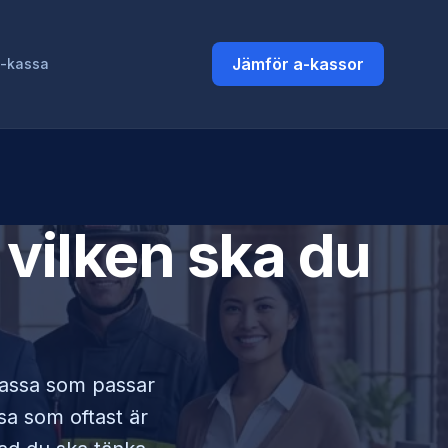
Jämför a-kassor
a-kassa
vilken ska du
-kassa som passar
ssa som oftast är