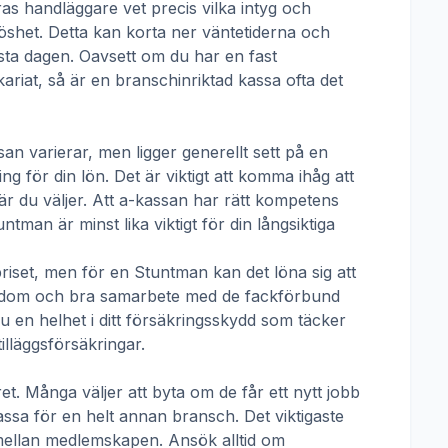
ras handläggare vet precis vilka intyg och
öshet. Detta kan korta ner väntetiderna och
örsta dagen. Oavsett om du har en fast
ikariat, så är en branschinriktad kassa ofta det
san
varierar, men ligger generellt sett på en
g för din lön. Det är viktigt att komma ihåg att
r du väljer. Att a-kassan har rätt kompetens
untman
är minst lika viktigt för din långsiktiga
priset, men för en
Stuntman
kan det löna sig att
nedom och bra samarbete med de fackförbund
u en helhet i ditt försäkringsskydd som täcker
illäggsförsäkringar.
t. Många väljer att byta om de får ett nytt jobb
kassa för en helt annan bransch. Det viktigaste
pp mellan medlemskapen. Ansök alltid om