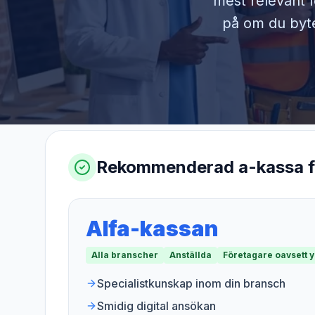
mest relevant f
på om du byter
Rekommenderad a-kassa 
Alfa-kassan
Alla branscher
Anställda
Företagare oavsett 
Specialistkunskap inom din bransch
Smidig digital ansökan