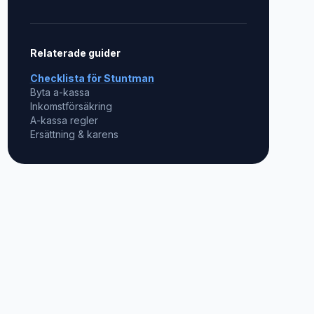
Relaterade guider
Checklista för
Stuntman
Byta a-kassa
Inkomstförsäkring
A-kassa regler
Ersättning & karens