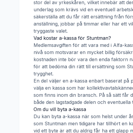
stor del av yrkeskåren, vilket innebär att de
underlag som krävs vid en eventuell arbetsl
säkerställa att du får rätt ersättning från f
anställning, jobbar på timmar eller har ett v
tryggaste valet.
Vad kostar a-kassa för
Stuntman
?
Medlemsavgiften för att vara med i
Alfa-kas
nivå som motsvarar en mycket billig försäkrin
kostnaden inte bör vara den enda faktorn nä
för att bedöma din rätt till ersättning som
St
trygghet.
En del väljer en a-kassa enbart baserat på 
välja en kassa som har kollektivavtalskän
som finns inom din bransch. På så sätt får d
både den lagstadgade delen och eventuella t
Om du vill byta a-kassa
Du kan byta a-kassa när som helst under åre
som
Stuntman
men tidigare har tillhört en 
vid ett byte är att du aldrig får ha ett gla