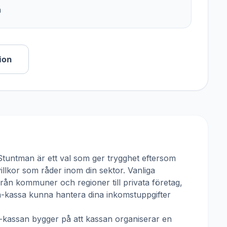
n
ion
Stuntman
är ett val som ger trygghet eftersom
villkor som råder inom din sektor. Vanliga
från kommuner och regioner till privata företag,
 a-kassa kunna hantera dina inkomstuppgifter
a-kassan
bygger på att kassan organiserar en