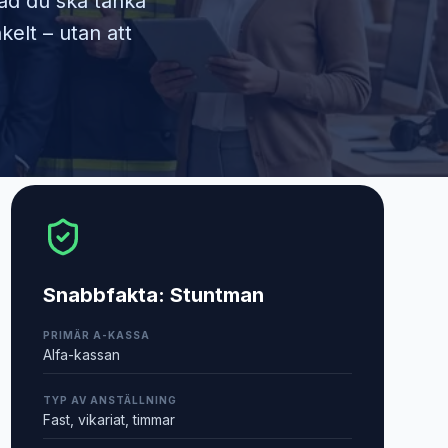
vad du ska tänka
kelt – utan att
Snabbfakta:
Stuntman
PRIMÄR A-KASSA
Alfa-kassan
TYP AV ANSTÄLLNING
Fast, vikariat, timmar