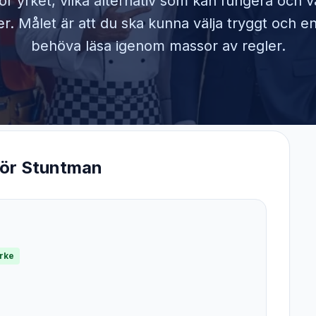
ör yrket, vilka alternativ som kan fungera och 
. Målet är att du ska kunna välja tryggt och en
behöva läsa igenom massor av regler.
för
Stuntman
yrke