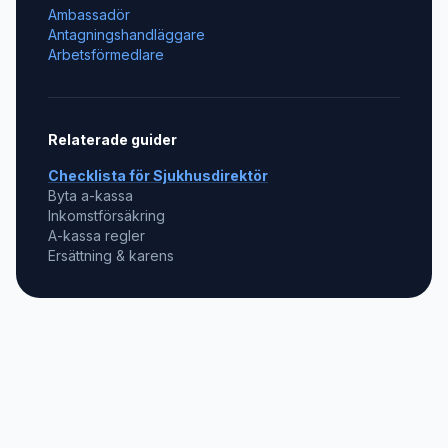
Ambassadör
Antagningshandläggare
Arbetsförmedlare
Relaterade guider
Checklista för
Sjukhusdirektör
Byta a-kassa
Inkomstförsäkring
A-kassa regler
Ersättning & karens