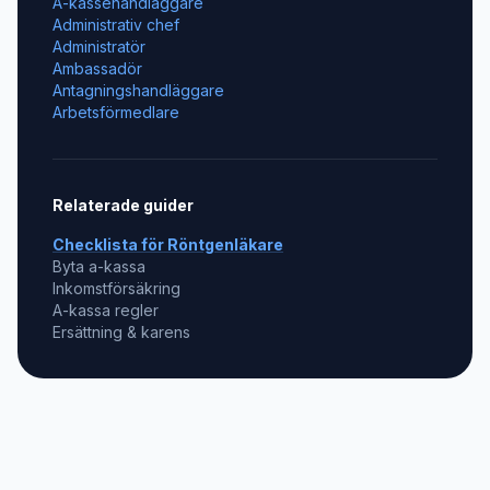
A-kassehandläggare
Administrativ chef
Administratör
Ambassadör
Antagningshandläggare
Arbetsförmedlare
Relaterade guider
Checklista för
Röntgenläkare
Byta a-kassa
Inkomstförsäkring
A-kassa regler
Ersättning & karens