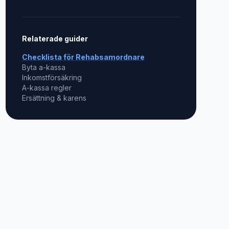
Relaterade guider
Checklista för
Rehabsamordnare
Byta a-kassa
Inkomstförsäkring
A-kassa regler
Ersättning & karens