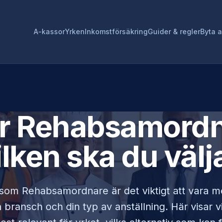
A-kassor
Yrken
Inkomstförsäkring
Guider & regler
Byta 
ör
Rehabsamordn
ilken ska du välj
 som
Rehabsamordnare
är det viktigt att vara 
bransch och din typ av anställning. Här visar v