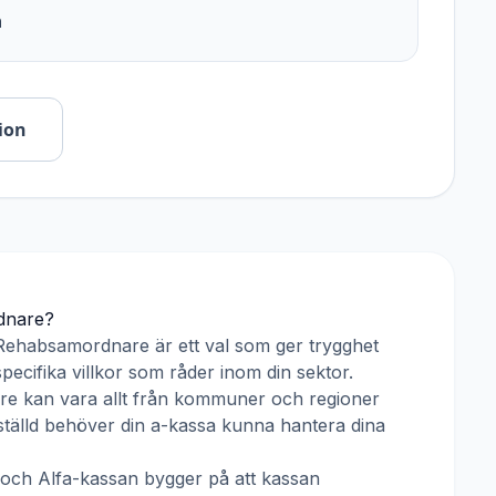
n
ion
dnare
?
Rehabsamordnare
är ett val som ger trygghet
pecifika villkor som råder inom din sektor.
re
kan vara allt från kommuner och regioner
anställd behöver din a-kassa kunna hantera dina
och
Alfa-kassan
bygger på att kassan