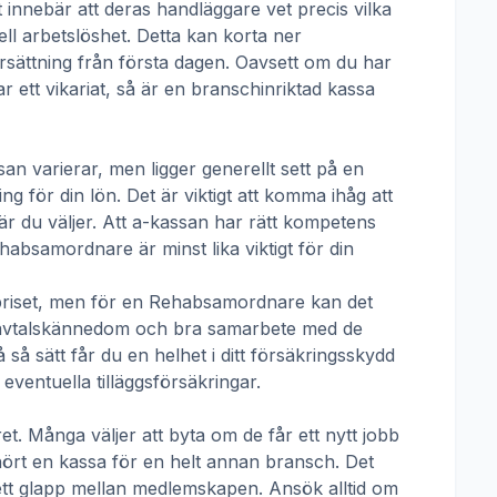
t innebär att deras handläggare vet precis vilka
ll arbetslöshet. Detta kan korta ner
 ersättning från första dagen. Oavsett om du har
ar ett vikariat, så är en branschinriktad kassa
san
varierar, men ligger generellt sett på en
g för din lön. Det är viktigt att komma ihåg att
r du väljer. Att a-kassan har rätt kompetens
habsamordnare
är minst lika viktigt för din
priset, men för en
Rehabsamordnare
kan det
tivavtalskännedom och bra samarbete med de
å sätt får du en helhet i ditt försäkringsskydd
ventuella tilläggsförsäkringar.
t. Många väljer att byta om de får ett nytt jobb
lhört en kassa för en helt annan bransch. Det
ha ett glapp mellan medlemskapen. Ansök alltid om