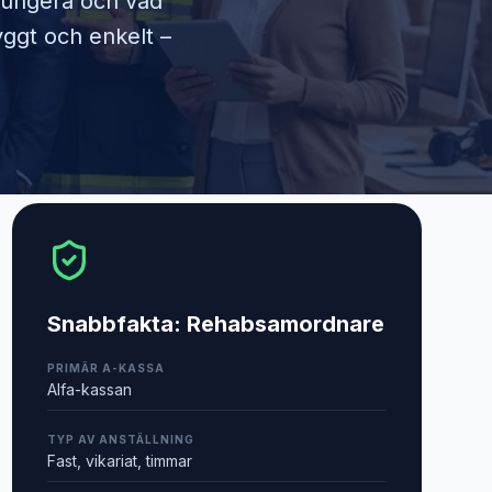
 fungera och vad
yggt och enkelt –
Snabbfakta:
Rehabsamordnare
PRIMÄR A-KASSA
Alfa-kassan
TYP AV ANSTÄLLNING
Fast, vikariat, timmar