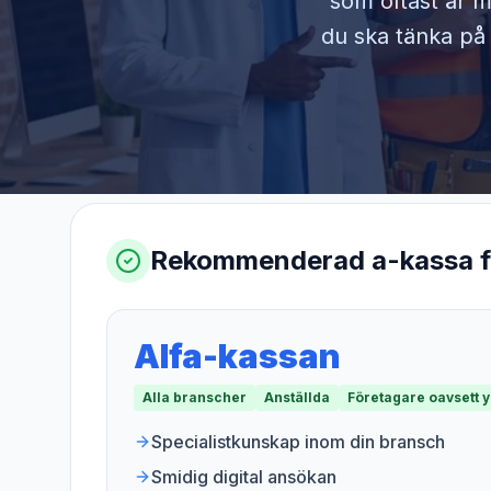
som oftast är m
du ska tänka på 
Rekommenderad a-kassa 
Alfa-kassan
Alla branscher
Anställda
Företagare oavsett 
Specialistkunskap inom din bransch
Smidig digital ansökan