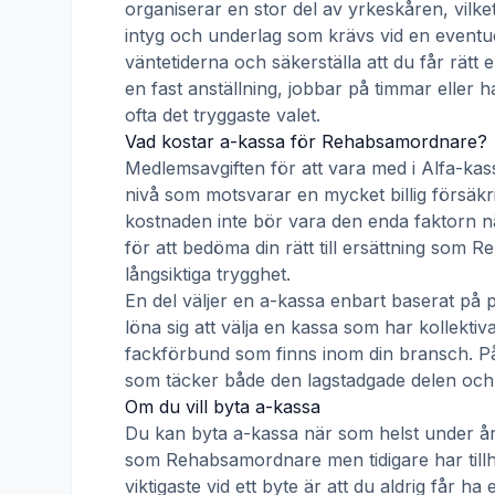
organiserar en stor del av yrkeskåren, vilke
intyg och underlag som krävs vid en eventue
väntetiderna och säkerställa att du får rätt
en fast anställning, jobbar på timmar eller h
ofta det tryggaste valet.
Vad kostar a-kassa för
Rehabsamordnare
?
Medlemsavgiften för att vara med i
Alfa-kas
nivå som motsvarar en mycket billig försäkrin
kostnaden inte bör vara den enda faktorn nä
för att bedöma din rätt till ersättning som
Re
långsiktiga trygghet.
En del väljer en a-kassa enbart baserat på 
löna sig att välja en kassa som har kollek
fackförbund som finns inom din bransch. På s
som täcker både den lagstadgade delen och e
Om du vill byta a-kassa
Du kan byta a-kassa när som helst under åre
som
Rehabsamordnare
men tidigare har til
viktigaste vid ett byte är att du aldrig får 