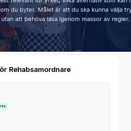
est relevant för yrket, vilka alternativ som kan
om du byter. Målet är att du ska kunna välja tr
utan att behöva läsa igenom massor av regler.
för
Rehabsamordnare
yrke