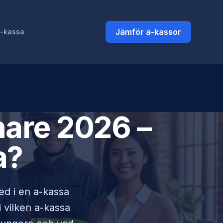
Jämför a-kassor
a-kassa
are
2026 –
a?
med i en a-kassa
i vilken a-kassa