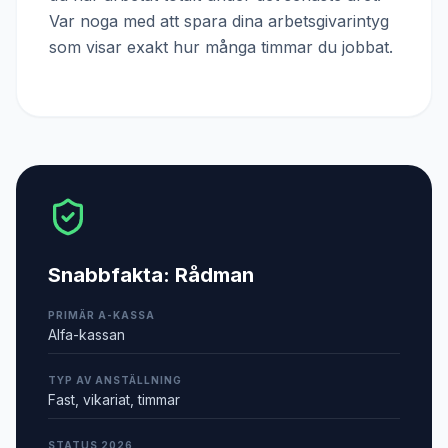
Var noga med att spara dina arbetsgivarintyg
som visar exakt hur många timmar du jobbat.
Snabbfakta:
Rådman
PRIMÄR A-KASSA
Alfa-kassan
TYP AV ANSTÄLLNING
Fast, vikariat, timmar
STATUS 2026