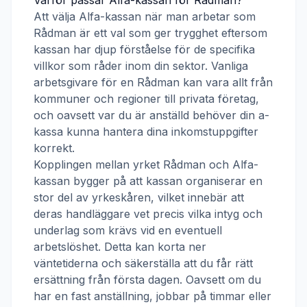
Varför passar
Alfa-kassan
för
Rådman
?
Att välja
Alfa-kassan
när man arbetar som
Rådman
är ett val som ger trygghet eftersom
kassan har djup förståelse för de specifika
villkor som råder inom din sektor. Vanliga
arbetsgivare för en
Rådman
kan vara allt från
kommuner och regioner till privata företag,
och oavsett var du är anställd behöver din a-
kassa kunna hantera dina inkomstuppgifter
korrekt.
Kopplingen mellan yrket
Rådman
och
Alfa-
kassan
bygger på att kassan organiserar en
stor del av yrkeskåren, vilket innebär att
deras handläggare vet precis vilka intyg och
underlag som krävs vid en eventuell
arbetslöshet. Detta kan korta ner
väntetiderna och säkerställa att du får rätt
ersättning från första dagen. Oavsett om du
har en fast anställning, jobbar på timmar eller