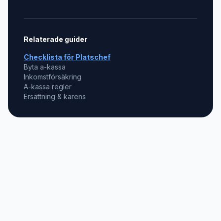
Relaterade guider
Checklista för
Platschef
Byta a-kassa
Inkomstförsäkring
A-kassa regler
Ersättning & karens