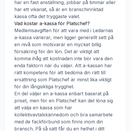
har en fast anställning, jobbar på timmar eller
har ett vikariat, så är en branschinriktad
kassa ofta det tryggaste valet.
Vad kostar a-kassa för
Platschef
?
Medlemsavgiften för att vara med i
Ledarnas
a-kassa
varierar, men ligger generellt sett på
en nivå som motsvarar en mycket billig
försäkring för din lön. Det är viktigt att
komma ihåg att kostnaden inte bör vara den
enda faktorn när du väljer. Att a-kassan har
rätt kompetens för att bedöma din rätt till
ersättning som
Platschef
är minst lika viktigt
för din långsiktiga trygghet.
En del väljer en a-kassa enbart baserat på
priset, men för en
Platschef
kan det löna sig
att välja en kassa som har
kollektivavtalskännedom och bra samarbete
med de fackförbund som finns inom din
bransch. På så sätt får du en helhet i ditt