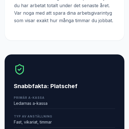
du har arbetat totalt under det senaste året.
Var noga med att spara dina arbetsgivarintyg
som visar exakt hur många timmar du jobbat.
Snabbfakta:
Platschef
PRIMÄR A-KASSA
Ledarnas a-kassa
TYP AV ANSTÄLLNING
Fast, vikariat, timmar