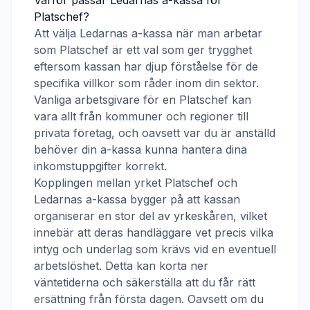
Varför passar
Ledarnas a-kassa
för
Platschef
?
Att välja
Ledarnas a-kassa
när man arbetar
som
Platschef
är ett val som ger trygghet
eftersom kassan har djup förståelse för de
specifika villkor som råder inom din sektor.
Vanliga arbetsgivare för en
Platschef
kan
vara allt från kommuner och regioner till
privata företag, och oavsett var du är anställd
behöver din a-kassa kunna hantera dina
inkomstuppgifter korrekt.
Kopplingen mellan yrket
Platschef
och
Ledarnas a-kassa
bygger på att kassan
organiserar en stor del av yrkeskåren, vilket
innebär att deras handläggare vet precis vilka
intyg och underlag som krävs vid en eventuell
arbetslöshet. Detta kan korta ner
väntetiderna och säkerställa att du får rätt
ersättning från första dagen. Oavsett om du