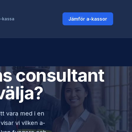
Jämför a-kassor
a-kassa
ns consultant
välja?
att vara med i en
isar vi vilken a-