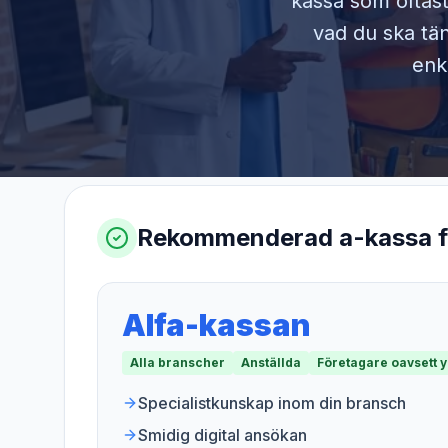
kassa som oftast
vad du ska tän
enk
Rekommenderad a-kassa 
Alfa-kassan
Alla branscher
Anställda
Företagare oavsett 
Specialistkunskap inom din bransch
Smidig digital ansökan