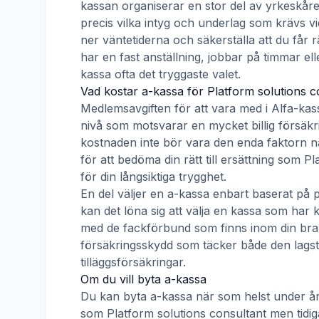
kassan organiserar en stor del av yrkeskåre
precis vilka intyg och underlag som krävs vi
ner väntetiderna och säkerställa att du får 
har en fast anställning, jobbar på timmar ell
kassa ofta det tryggaste valet.
Vad kostar a-kassa för
Platform solutions c
Medlemsavgiften för att vara med i
Alfa-kas
nivå som motsvarar en mycket billig försäkrin
kostnaden inte bör vara den enda faktorn nä
för att bedöma din rätt till ersättning som
Pl
för din långsiktiga trygghet.
En del väljer en a-kassa enbart baserat på 
kan det löna sig att välja en kassa som ha
med de fackförbund som finns inom din bransc
försäkringsskydd som täcker både den lags
tilläggsförsäkringar.
Om du vill byta a-kassa
Du kan byta a-kassa när som helst under åre
som
Platform solutions consultant
men tidig