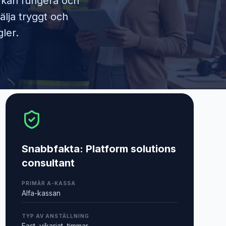
m kan fungera och
älja tryggt och
ler.
Snabbfakta:
Platform solutions
consultant
PRIMÄR A-KASSA
Alfa-kassan
TYP AV ANSTÄLLNING
Fast, vikariat, timmar