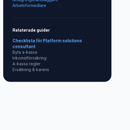
Arbetsförmedlare
Relaterade guider
Checklista för
Platform solutions
consultant
Byta a-kassa
Inkomstförsäkring
A-kassa regler
Ersättning & karens