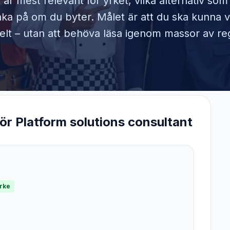
 är mest relevant för yrket, vilka alternativ so
ka på om du byter. Målet är att du ska kunna v
elt – utan att behöva läsa igenom massor av reg
för
Platform solutions consultant
yrke