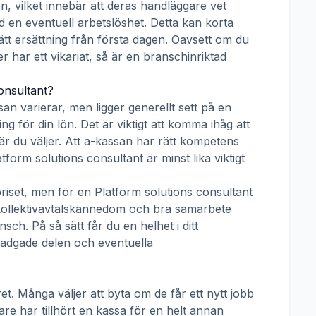
n, vilket innebär att deras handläggare vet
d en eventuell arbetslöshet. Detta kan korta
rätt ersättning från första dagen. Oavsett om du
er har ett vikariat, så är en branschinriktad
onsultant
?
san
varierar, men ligger generellt sett på en
g för din lön. Det är viktigt att komma ihåg att
r du väljer. Att a-kassan har rätt kompetens
atform solutions consultant
är minst lika viktigt
priset, men för en
Platform solutions consultant
r kollektivavtalskännedom och bra samarbete
h. På så sätt får du en helhet i ditt
tadgade delen och eventuella
t. Många väljer att byta om de får ett nytt jobb
are har tillhört en kassa för en helt annan