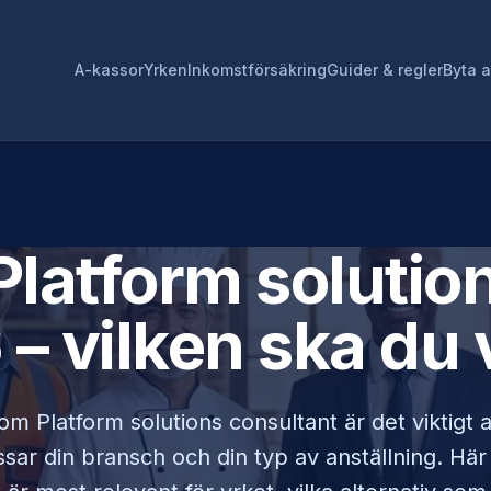
A-kassor
Yrken
Inkomstförsäkring
Guider & regler
Byta 
Platform solutio
– vilken ska du 
som
Platform solutions consultant
är det viktigt 
ar din bransch och din typ av anställning. Här v