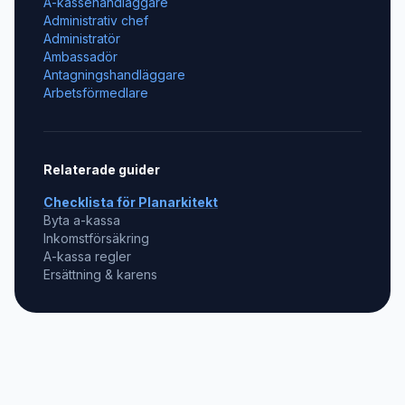
A-kassehandläggare
Administrativ chef
Administratör
Ambassadör
Antagningshandläggare
Arbetsförmedlare
Relaterade guider
Checklista för
Planarkitekt
Byta a-kassa
Inkomstförsäkring
A-kassa regler
Ersättning & karens