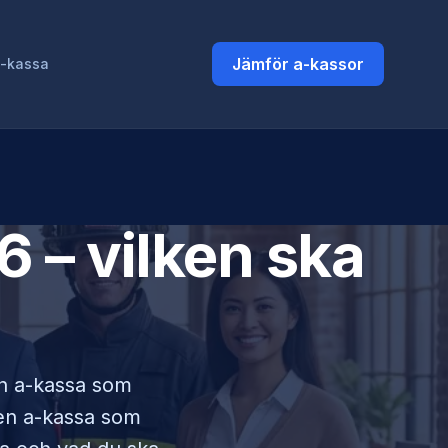
Jämför a-kassor
a-kassa
 – vilken ska
 en a-kassa som
lken a-kassa som