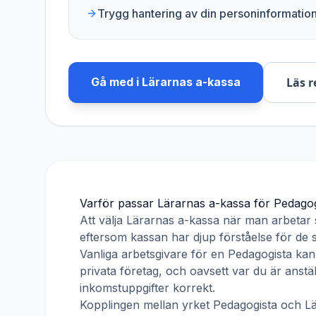
Trygg hantering av din personinformatio
Gå med i
Lärarnas a-kassa
Läs r
Varför passar
Lärarnas a-kassa
för
Pedagog
Att välja
Lärarnas a-kassa
när man arbetar
eftersom kassan har djup förståelse för de s
Vanliga arbetsgivare för en
Pedagogista
kan 
privata företag, och oavsett var du är anst
inkomstuppgifter korrekt.
Kopplingen mellan yrket
Pedagogista
och
L