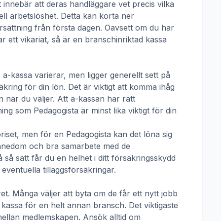
t innebär att deras handläggare vet precis vilka
ll arbetslöshet. Detta kan korta ner
 ersättning från första dagen. Oavsett om du har
ar ett vikariat, så är en branschinriktad kassa
 a-kassa
varierar, men ligger generellt sett på
kring för din lön. Det är viktigt att komma ihåg
 när du väljer. Att a-kassan har rätt
tning som
Pedagogista
är minst lika viktigt för din
priset, men för en
Pedagogista
kan det löna sig
skännedom och bra samarbete med de
å sätt får du en helhet i ditt försäkringsskydd
ventuella tilläggsförsäkringar.
t. Många väljer att byta om de får ett nytt jobb
n kassa för en helt annan bransch. Det viktigaste
pp mellan medlemskapen. Ansök alltid om