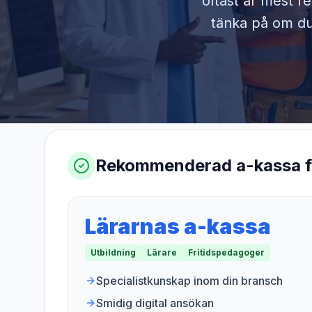
oftast är mest r
tänka på om du 
Rekommenderad a-kassa 
Lärarnas a-kassa
Utbildning
Lärare
Fritidspedagoger
Specialistkunskap inom din bransch
Smidig digital ansökan