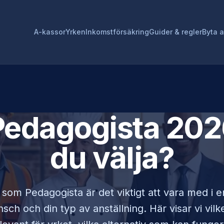
A-kassor
Yrken
Inkomstförsäkring
Guider & regler
Byta 
Pedagogista
2026
du välja?
r som
Pedagogista
är det viktigt att vara med i
sch och din typ av anställning. Här visar vi vi