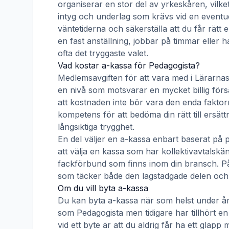
organiserar en stor del av yrkeskåren, vilke
intyg och underlag som krävs vid en eventue
väntetiderna och säkerställa att du får rätt
en fast anställning, jobbar på timmar eller h
ofta det tryggaste valet.
Vad kostar a-kassa för
Pedagogista
?
Medlemsavgiften för att vara med i
Lärarnas
en nivå som motsvarar en mycket billig försä
att kostnaden inte bör vara den enda faktorn
kompetens för att bedöma din rätt till ersät
långsiktiga trygghet.
En del väljer en a-kassa enbart baserat på 
att välja en kassa som har kollektivavtal
fackförbund som finns inom din bransch. På s
som täcker både den lagstadgade delen och e
Om du vill byta a-kassa
Du kan byta a-kassa när som helst under åre
som
Pedagogista
men tidigare har tillhört e
vid ett byte är att du aldrig får ha ett gla