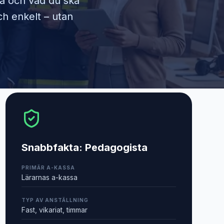
ra och vad du ska
ch enkelt – utan
Snabbfakta:
Pedagogista
PRIMÄR A-KASSA
Lärarnas a-kassa
TYP AV ANSTÄLLNING
Fast, vikariat, timmar