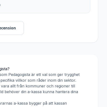
n
ecension
ista
?
 som
Pedagogista
är ett val som ger trygghet
pecifika villkor som råder inom din sektor.
vara allt från kommuner och regioner till
älld behöver din a-kassa kunna hantera dina
ärarnas a-kassa
bygger på att kassan