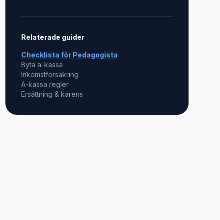
Relaterade guider
Checklista för
Pedagogista
Byta a-kassa
Inkomstförsäkring
A-kassa regler
Ersättning & karens