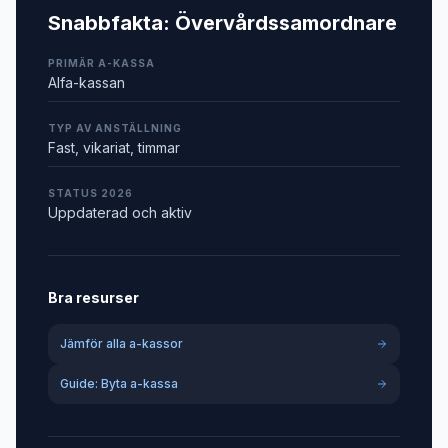
Snabbfakta:
Övervårdssamordnare
PRIMÄR A-KASSA
Alfa-kassan
TYP AV ANSTÄLLNING
Fast, vikariat, timmar
STATUS 2026
Uppdaterad och aktiv
Bra resurser
Jämför alla a-kassor
Guide: Byta a-kassa