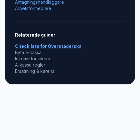
Antagningshandläggare
Arbetsförmedlare
Relaterade guider
Checklista för
Överstäderska
Byta a-kassa
Inkomstförsäkring
A-kassa regler
Ersättning & karens