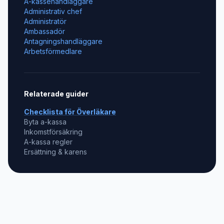
A-kassehandläggare
Administrativ chef
Administratör
Ambassadör
Antagningshandläggare
Arbetsförmedlare
Relaterade guider
Checklista för
Överläkare
Byta a-kassa
Inkomstförsäkring
A-kassa regler
Ersättning & karens