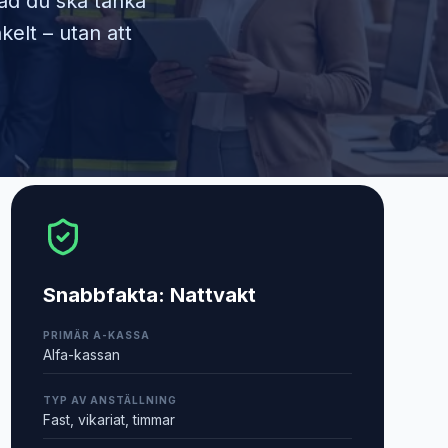
vad du ska tänka
kelt – utan att
Snabbfakta:
Nattvakt
PRIMÄR A-KASSA
Alfa-kassan
TYP AV ANSTÄLLNING
Fast, vikariat, timmar