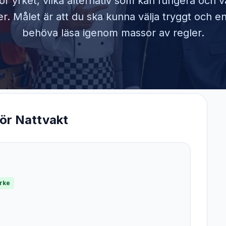
ör yrket, vilka alternativ som kan fungera och 
. Målet är att du ska kunna välja tryggt och en
behöva läsa igenom massor av regler.
för
Nattvakt
yrke