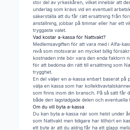
stor del av yrkeskåren, vilket innebär att de
underlag som krävs vid en eventuell arbetsl
säkerställa att du får rätt ersättning från f
anställning, jobbar på timmar eller har ett v
tryggaste valet.
Vad kostar a-kassa för
Nattvakt
?
Medlemsavgiften för att vara med i
Alfa-kas
nivå som motsvarar en mycket billig försäkrin
kostnaden inte bör vara den enda faktorn nä
för att bedöma din rätt till ersättning som
Na
trygghet.
En del väljer en a-kassa enbart baserat på 
välja en kassa som har kollektivavtalskän
som finns inom din bransch. På så sätt får d
både den lagstadgade delen och eventuella t
Om du vill byta a-kassa
Du kan byta a-kassa när som helst under åre
som
Nattvakt
men tidigare har tillhört en ka
ett byte är att du aldrig får ha ett glapp 