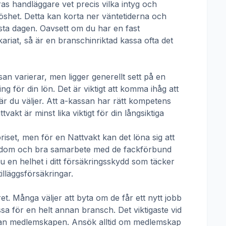
ras handläggare vet precis vilka intyg och
öshet. Detta kan korta ner väntetiderna och
örsta dagen. Oavsett om du har en fast
ikariat, så är en branschinriktad kassa ofta det
san
varierar, men ligger generellt sett på en
g för din lön. Det är viktigt att komma ihåg att
r du väljer. Att a-kassan har rätt kompetens
ttvakt
är minst lika viktigt för din långsiktiga
priset, men för en
Nattvakt
kan det löna sig att
nedom och bra samarbete med de fackförbund
u en helhet i ditt försäkringsskydd som täcker
illäggsförsäkringar.
t. Många väljer att byta om de får ett nytt jobb
ssa för en helt annan bransch. Det viktigaste vid
mellan medlemskapen. Ansök alltid om medlemskap