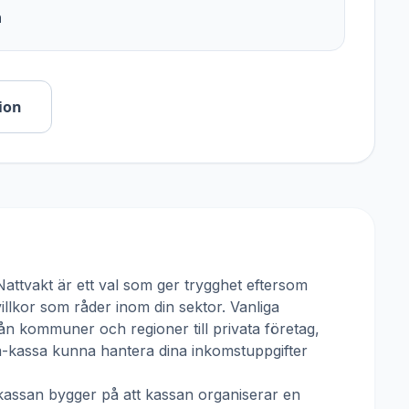
n
ion
Nattvakt
är ett val som ger trygghet eftersom
villkor som råder inom din sektor. Vanliga
rån kommuner och regioner till privata företag,
 a-kassa kunna hantera dina inkomstuppgifter
kassan
bygger på att kassan organiserar en