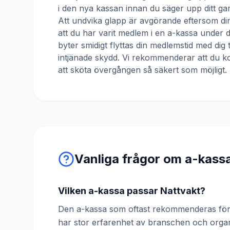
i den nya kassan innan du säger upp ditt ga
Att undvika glapp är avgörande eftersom din
att du har varit medlem i en a-kassa under
byter smidigt flyttas din medlemstid med dig 
intjänade skydd. Vi rekommenderar att du ko
att sköta övergången så säkert som möjligt.
Vanliga frågor om a-kass
Vilken a-kassa passar Nattvakt?
Den a-kassa som oftast rekommenderas för N
har stor erfarenhet av branschen och orga