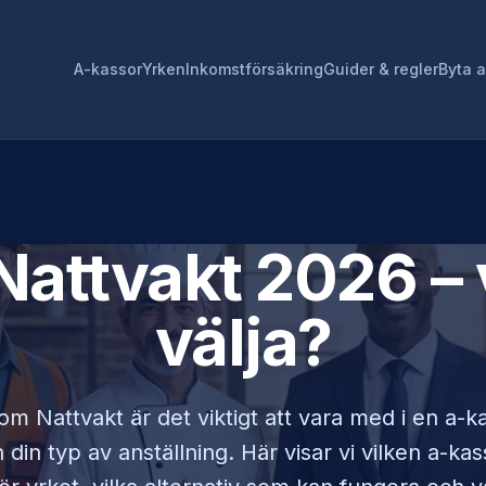
A-kassor
Yrken
Inkomstförsäkring
Guider & regler
Byta 
Nattvakt
2026 – 
välja?
som
Nattvakt
är det viktigt att vara med i en a-
din typ av anställning. Här visar vi vilken a-ka