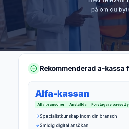
mest relevant f
på om du byter
Rekommenderad a-kassa 
Alfa-kassan
Alla branscher
Anställda
Företagare oavsett 
Specialistkunskap inom din bransch
Smidig digital ansökan