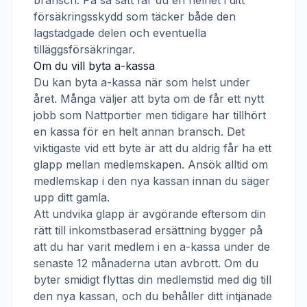
bransch. På så sätt får du en helhet i ditt
försäkringsskydd som täcker både den
lagstadgade delen och eventuella
tilläggsförsäkringar.
Om du vill byta a-kassa
Du kan byta a-kassa när som helst under
året. Många väljer att byta om de får ett nytt
jobb som
Nattportier
men tidigare har tillhört
en kassa för en helt annan bransch. Det
viktigaste vid ett byte är att du aldrig får ha ett
glapp mellan medlemskapen. Ansök alltid om
medlemskap i den nya kassan innan du säger
upp ditt gamla.
Att undvika glapp är avgörande eftersom din
rätt till inkomstbaserad ersättning bygger på
att du har varit medlem i en a-kassa under de
senaste 12 månaderna utan avbrott. Om du
byter smidigt flyttas din medlemstid med dig till
den nya kassan, och du behåller ditt intjänade