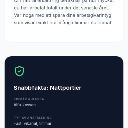
Din rätt till ersättning beräknas på hur mycket
du har arbetat totalt under det senaste året.
Var noga med att spara dina arbetsgivarintyg
som visar exakt hur många timmar du jobbat.
Snabbfakta:
Nattportier
PRIMÄR A-KASSA
Alfa-kassan
TYP AV ANSTÄLLNING
Fast, vikariat, timmar