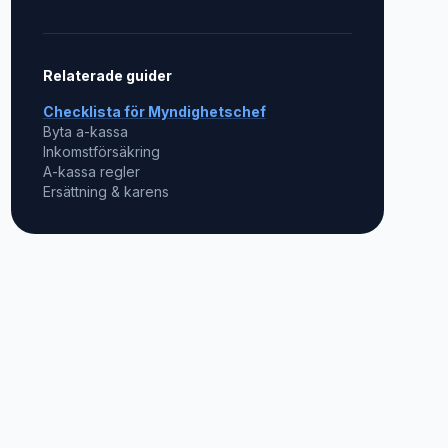
Relaterade guider
Checklista för
Myndighetschef
Byta a-kassa
Inkomstförsäkring
A-kassa regler
Ersättning & karens