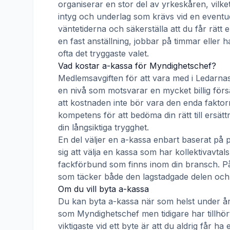
organiserar en stor del av yrkeskåren, vilke
intyg och underlag som krävs vid en eventue
väntetiderna och säkerställa att du får rätt
en fast anställning, jobbar på timmar eller h
ofta det tryggaste valet.
Vad kostar a-kassa för
Myndighetschef
?
Medlemsavgiften för att vara med i
Ledarnas
en nivå som motsvarar en mycket billig försä
att kostnaden inte bör vara den enda faktorn
kompetens för att bedöma din rätt till ersät
din långsiktiga trygghet.
En del väljer en a-kassa enbart baserat på 
sig att välja en kassa som har kollektivav
fackförbund som finns inom din bransch. På s
som täcker både den lagstadgade delen och e
Om du vill byta a-kassa
Du kan byta a-kassa när som helst under åre
som
Myndighetschef
men tidigare har tillhö
viktigaste vid ett byte är att du aldrig får 