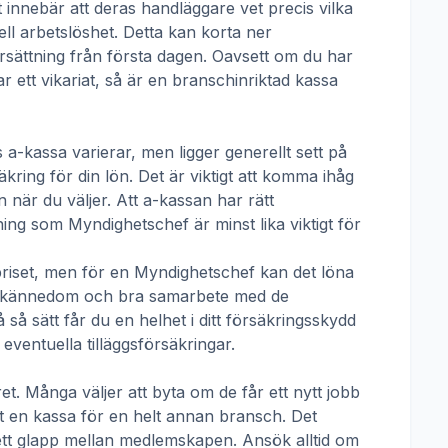
t innebär att deras handläggare vet precis vilka
ll arbetslöshet. Detta kan korta ner
 ersättning från första dagen. Oavsett om du har
ar ett vikariat, så är en branschinriktad kassa
 a-kassa
varierar, men ligger generellt sett på
kring för din lön. Det är viktigt att komma ihåg
 när du väljer. Att a-kassan har rätt
tning som
Myndighetschef
är minst lika viktigt för
priset, men för en
Myndighetschef
kan det löna
talskännedom och bra samarbete med de
å sätt får du en helhet i ditt försäkringsskydd
ventuella tilläggsförsäkringar.
t. Många väljer att byta om de får ett nytt jobb
rt en kassa för en helt annan bransch. Det
ha ett glapp mellan medlemskapen. Ansök alltid om