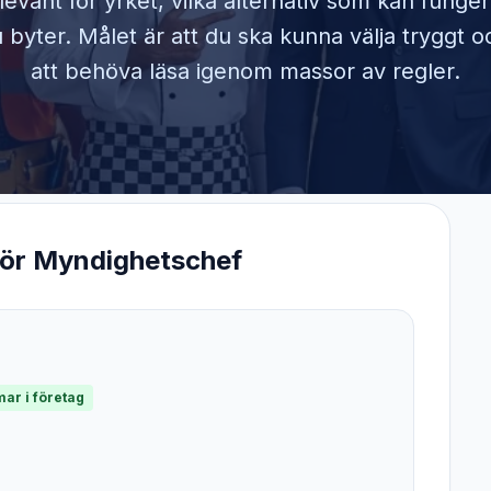
elevant för yrket, vilka alternativ som kan funge
byter. Målet är att du ska kunna välja tryggt o
att behöva läsa igenom massor av regler.
för
Myndighetschef
ar i företag