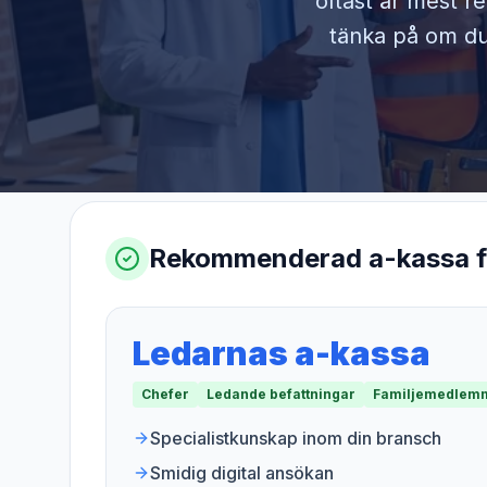
oftast är mest r
tänka på om du 
Rekommenderad a-kassa 
Ledarnas a-kassa
Chefer
Ledande befattningar
Familjemedlemm
Specialistkunskap inom din bransch
Smidig digital ansökan