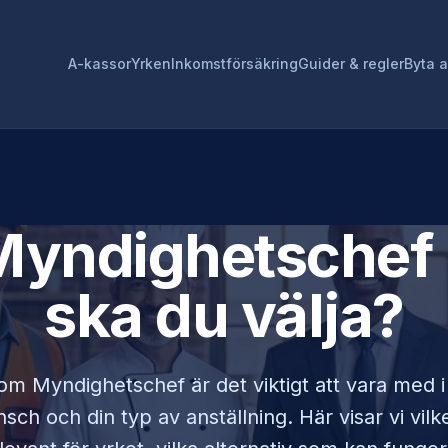
A-kassor
Yrken
Inkomstförsäkring
Guider & regler
Byta 
Myndighetschef
ska du välja?
som
Myndighetschef
är det viktigt att vara med 
sch och din typ av anställning. Här visar vi vi