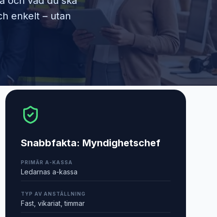
ra och vad du ska
ch enkelt – utan
Snabbfakta:
Myndighetschef
PRIMÄR A-KASSA
Ledarnas a-kassa
TYP AV ANSTÄLLNING
Fast, vikariat, timmar