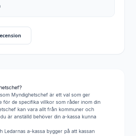
n
recension
hetschef
?
r som
Myndighetschef
är ett val som ger
 för de specifika villkor som råder inom din
etschef
kan vara allt från kommuner och
ar du är anställd behöver din a-kassa kunna
ch
Ledarnas a-kassa
bygger på att kassan