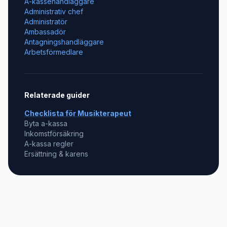
A-kassehandläggare
Administrativ chef
Administratör
Ambassadör
Antagningshandläggare
Arbetsförmedlare
Relaterade guider
Checklista för
Musikterapeut
Byta a-kassa
Inkomstförsäkring
A-kassa regler
Ersättning & karens