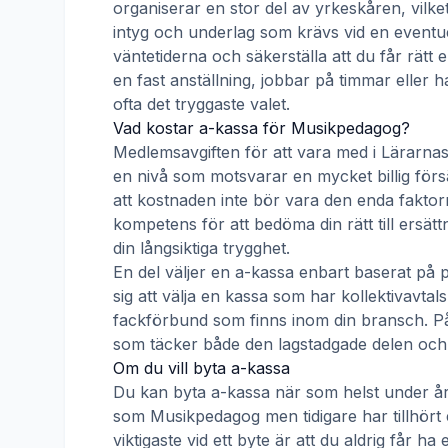
organiserar en stor del av yrkeskåren, vilke
intyg och underlag som krävs vid en eventue
väntetiderna och säkerställa att du får rätt
en fast anställning, jobbar på timmar eller h
ofta det tryggaste valet.
Vad kostar a-kassa för
Musikpedagog
?
Medlemsavgiften för att vara med i
Lärarnas
en nivå som motsvarar en mycket billig försä
att kostnaden inte bör vara den enda faktorn
kompetens för att bedöma din rätt till ersät
din långsiktiga trygghet.
En del väljer en a-kassa enbart baserat på 
sig att välja en kassa som har kollektivav
fackförbund som finns inom din bransch. På s
som täcker både den lagstadgade delen och e
Om du vill byta a-kassa
Du kan byta a-kassa när som helst under åre
som
Musikpedagog
men tidigare har tillhör
viktigaste vid ett byte är att du aldrig får 