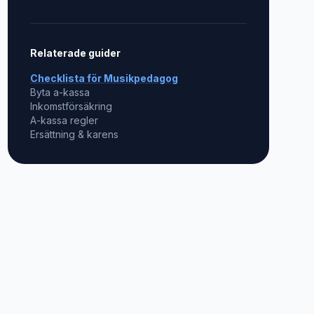
Relaterade guider
Checklista för
Musikpedagog
Byta a-kassa
Inkomstförsäkring
A-kassa regler
Ersättning & karens