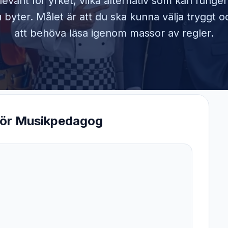
elevant för yrket, vilka alternativ som kan funge
byter. Målet är att du ska kunna välja tryggt o
att behöva läsa igenom massor av regler.
för
Musikpedagog