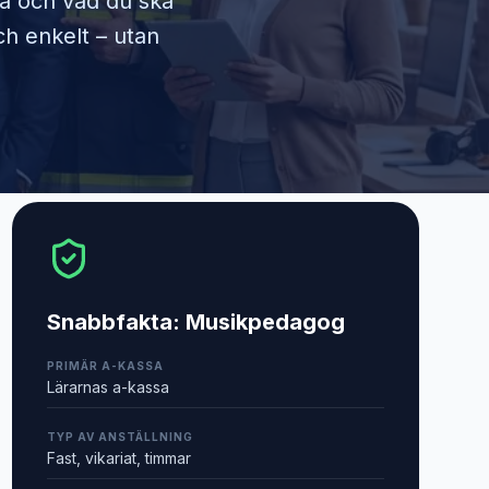
ra och vad du ska
ch enkelt – utan
Snabbfakta:
Musikpedagog
PRIMÄR A-KASSA
Lärarnas a-kassa
TYP AV ANSTÄLLNING
Fast, vikariat, timmar