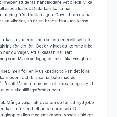
t innebär att deras handläggare vet precis vilka
ll arbetslöshet. Detta kan korta ner
 ersättning från första dagen. Oavsett om du har
ar ett vikariat, så är en branschinriktad kassa
 a-kassa
varierar, men ligger generellt sett på
kring för din lön. Det är viktigt att komma ihåg
 när du väljer. Att a-kassan har rätt
tning som
Musikpedagog
är minst lika viktigt för
priset, men för en
Musikpedagog
kan det löna
talskännedom och bra samarbete med de
å sätt får du en helhet i ditt försäkringsskydd
ventuella tilläggsförsäkringar.
t. Många väljer att byta om de får ett nytt jobb
t en kassa för en helt annan bransch. Det
ha ett glapp mellan medlemskapen. Ansök alltid om