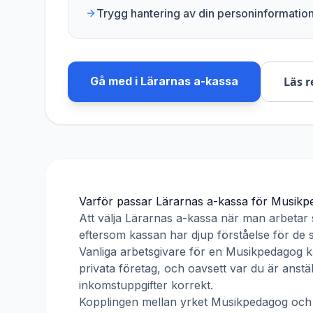
Trygg hantering av din personinformatio
Gå med i
Lärarnas a-kassa
Läs r
Varför passar
Lärarnas a-kassa
för
Musikp
Att välja
Lärarnas a-kassa
när man arbetar
eftersom kassan har djup förståelse för de s
Vanliga arbetsgivare för en
Musikpedagog
k
privata företag, och oavsett var du är anst
inkomstuppgifter korrekt.
Kopplingen mellan yrket
Musikpedagog
oc