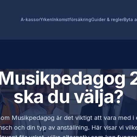
A-kassor
Yrken
Inkomstförsäkring
Guider & regler
Byta 
Musikpedagog
2
ska du välja?
 som
Musikpedagog
är det viktigt att vara med 
sch och din typ av anställning. Här visar vi vi