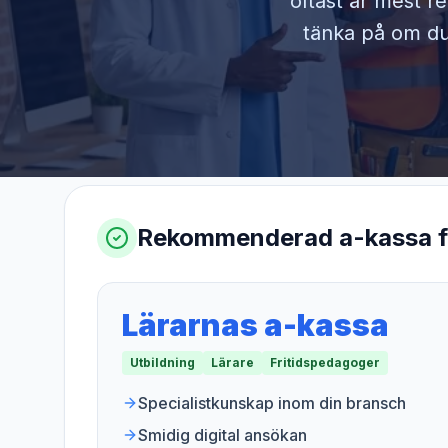
oftast är mest r
tänka på om du 
Rekommenderad a-kassa 
Lärarnas a-kassa
Utbildning
Lärare
Fritidspedagoger
Specialistkunskap inom din bransch
Smidig digital ansökan