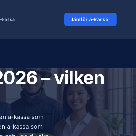
Jämför a-kassor
a-kassa
026 – vilken
i en a-kassa som
lken a-kassa som