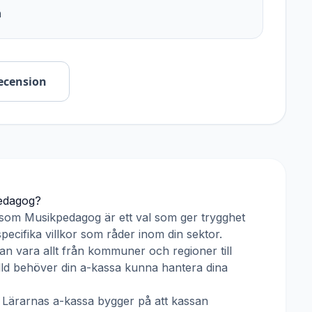
n
ecension
edagog
?
 som
Musikpedagog
är ett val som ger trygghet
pecifika villkor som råder inom din sektor.
an vara allt från kommuner och regioner till
älld behöver din a-kassa kunna hantera dina
h
Lärarnas a-kassa
bygger på att kassan