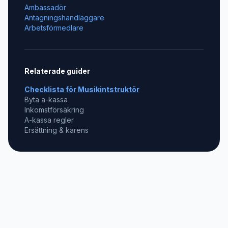
Ambassadör
Antagningshandläggare
Arbetsförmedlare
Relaterade guider
Checklista för
Musikintstruktör
Byta a-kassa
Inkomstförsäkring
A-kassa regler
Ersättning & karens