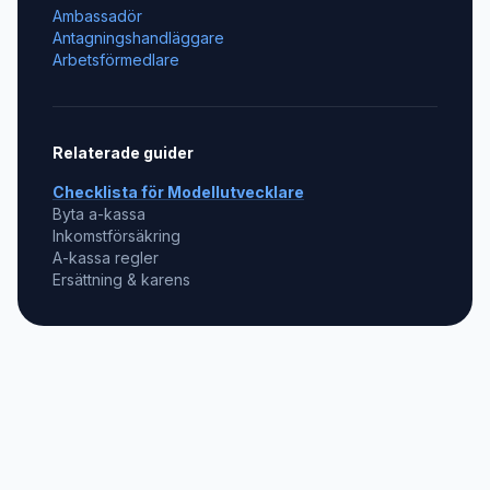
Ambassadör
Antagningshandläggare
Arbetsförmedlare
Relaterade guider
Checklista för
Modellutvecklare
Byta a-kassa
Inkomstförsäkring
A-kassa regler
Ersättning & karens