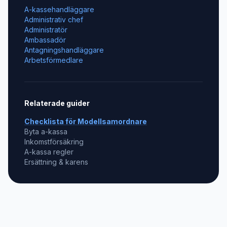
A-kassehandläggare
Administrativ chef
Administratör
Ambassadör
Antagningshandläggare
Arbetsförmedlare
Relaterade guider
Checklista för
Modellsamordnare
Byta a-kassa
Inkomstförsäkring
A-kassa regler
Ersättning & karens