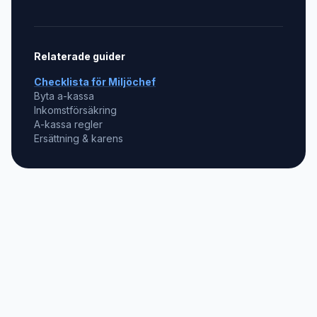
Relaterade guider
Checklista för
Miljöchef
Byta a-kassa
Inkomstförsäkring
A-kassa regler
Ersättning & karens