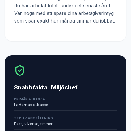
du har arbetat totalt under det senaste året.
Var noga med att spara dina arbetsgivarintyg
som visar exakt hur många timmar du jobbat.
Snabbfakta:
Miljöchef
PRIMÄR A-KASSA
Ledarnas a-kassa
TYP AV ANSTÄLLNING
Fast, vikariat, timmar