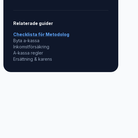
Relaterade guider
Checklista för
Metodolog
Byta a-kassa
Inkomstförsäkring
A-kassa regler
Ersättning & karens