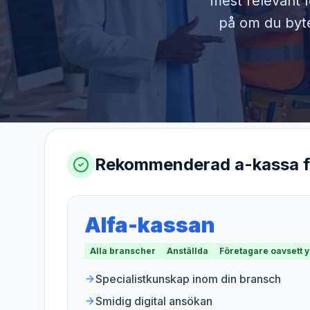
mest relevant f
på om du byter
Rekommenderad a-kassa 
Alfa-kassan
Alla branscher
Anställda
Företagare oavsett 
Specialistkunskap inom din bransch
Smidig digital ansökan