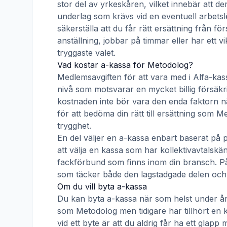
stor del av yrkeskåren, vilket innebär att de
underlag som krävs vid en eventuell arbetsl
säkerställa att du får rätt ersättning från f
anställning, jobbar på timmar eller har ett v
tryggaste valet.
Vad kostar a-kassa för
Metodolog
?
Medlemsavgiften för att vara med i
Alfa-kas
nivå som motsvarar en mycket billig försäkrin
kostnaden inte bör vara den enda faktorn nä
för att bedöma din rätt till ersättning som
Me
trygghet.
En del väljer en a-kassa enbart baserat på 
att välja en kassa som har kollektivavtal
fackförbund som finns inom din bransch. På s
som täcker både den lagstadgade delen och e
Om du vill byta a-kassa
Du kan byta a-kassa när som helst under åre
som
Metodolog
men tidigare har tillhört en 
vid ett byte är att du aldrig får ha ett gla