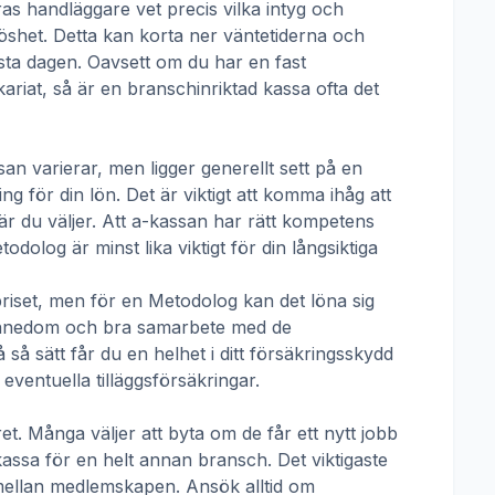
ras handläggare vet precis vilka intyg och
öshet. Detta kan korta ner väntetiderna och
örsta dagen. Oavsett om du har en fast
ikariat, så är en branschinriktad kassa ofta det
san
varierar, men ligger generellt sett på en
g för din lön. Det är viktigt att komma ihåg att
r du väljer. Att a-kassan har rätt kompetens
todolog
är minst lika viktigt för din långsiktiga
priset, men för en
Metodolog
kan det löna sig
skännedom och bra samarbete med de
å sätt får du en helhet i ditt försäkringsskydd
ventuella tilläggsförsäkringar.
t. Många väljer att byta om de får ett nytt jobb
kassa för en helt annan bransch. Det viktigaste
pp mellan medlemskapen. Ansök alltid om