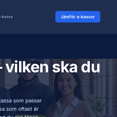
Jämför a-kassor
a-kassa
 vilken ska du
-kassa som passar
ssa som oftast är