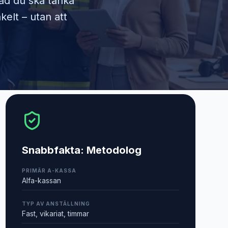
vad du ska tänka
kelt – utan att
Snabbfakta:
Metodolog
PRIMÄR A-KASSA
Alfa-kassan
TYP AV ANSTÄLLNING
Fast, vikariat, timmar