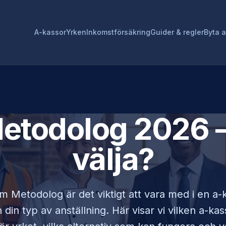
A-kassor
Yrken
Inkomstförsäkring
Guider & regler
Byta 
etodolog
2026 –
välja?
om
Metodolog
är det viktigt att vara med i en a
din typ av anställning. Här visar vi vilken a-ka