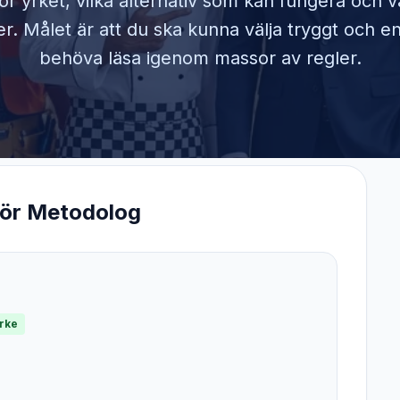
ör yrket, vilka alternativ som kan fungera och 
. Målet är att du ska kunna välja tryggt och en
behöva läsa igenom massor av regler.
för
Metodolog
yrke