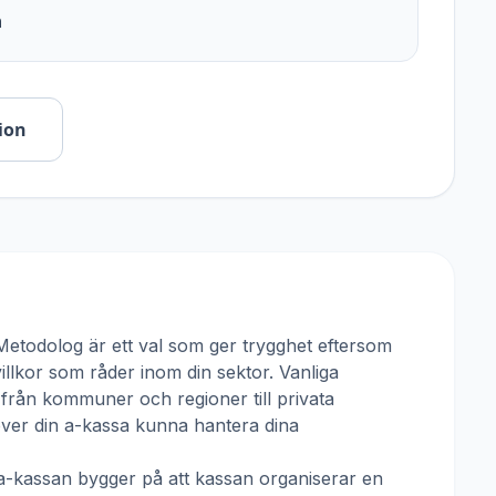
n
ion
Metodolog
är ett val som ger trygghet eftersom
villkor som råder inom din sektor. Vanliga
 från kommuner och regioner till privata
över din a-kassa kunna hantera dina
a-kassan
bygger på att kassan organiserar en