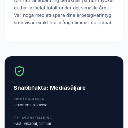
Din rätt till ersättning beräknas på hur mycket
du har arbetat totalt under det senaste året.
Var noga med att spara dina arbetsgivarintyg
som visar exakt hur många timmar du jobbat.
Snabbfakta:
Mediasäljare
PRIMÄR A-KASSA
Unionens a-kassa
TYP AV ANSTÄLLNING
Fast, vikariat, timmar