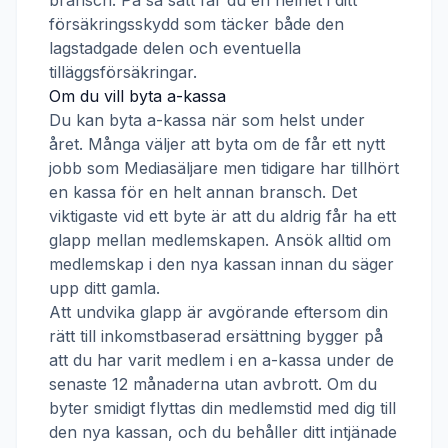
bransch. På så sätt får du en helhet i ditt
försäkringsskydd som täcker både den
lagstadgade delen och eventuella
tilläggsförsäkringar.
Om du vill byta a-kassa
Du kan byta a-kassa när som helst under
året. Många väljer att byta om de får ett nytt
jobb som
Mediasäljare
men tidigare har tillhört
en kassa för en helt annan bransch. Det
viktigaste vid ett byte är att du aldrig får ha ett
glapp mellan medlemskapen. Ansök alltid om
medlemskap i den nya kassan innan du säger
upp ditt gamla.
Att undvika glapp är avgörande eftersom din
rätt till inkomstbaserad ersättning bygger på
att du har varit medlem i en a-kassa under de
senaste 12 månaderna utan avbrott. Om du
byter smidigt flyttas din medlemstid med dig till
den nya kassan, och du behåller ditt intjänade