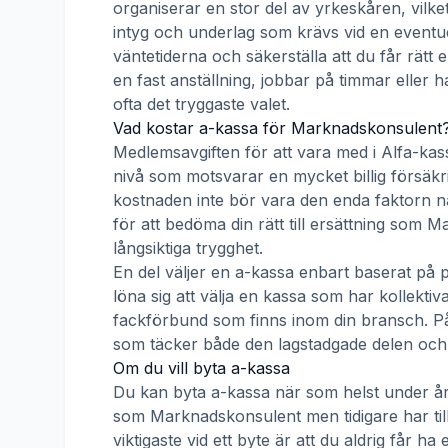
organiserar en stor del av yrkeskåren, vilke
intyg och underlag som krävs vid en eventue
väntetiderna och säkerställa att du får rätt
en fast anställning, jobbar på timmar eller h
ofta det tryggaste valet.
Vad kostar a-kassa för
Marknadskonsulent
Medlemsavgiften för att vara med i
Alfa-kas
nivå som motsvarar en mycket billig försäkrin
kostnaden inte bör vara den enda faktorn nä
för att bedöma din rätt till ersättning som
Ma
långsiktiga trygghet.
En del väljer en a-kassa enbart baserat på 
löna sig att välja en kassa som har kollek
fackförbund som finns inom din bransch. På s
som täcker både den lagstadgade delen och e
Om du vill byta a-kassa
Du kan byta a-kassa när som helst under åre
som
Marknadskonsulent
men tidigare har ti
viktigaste vid ett byte är att du aldrig får 