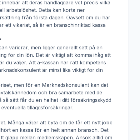
t innebär att deras handläggare vet precis vilka
ll arbetslöshet. Detta kan korta ner
 ersättning från första dagen. Oavsett om du har
ar ett vikariat, så är en branschinriktad kassa
?
san
varierar, men ligger generellt sett på en
g för din lön. Det är viktigt att komma ihåg att
r du väljer. Att a-kassan har rätt kompetens
rknadskonsulent
är minst lika viktigt för din
priset, men för en
Marknadskonsulent
kan det
tivavtalskännedom och bra samarbete med de
å sätt får du en helhet i ditt försäkringsskydd
ventuella tilläggsförsäkringar.
t. Många väljer att byta om de får ett nytt jobb
llhört en kassa för en helt annan bransch. Det
ha ett glapp mellan medlemskapen. Ansök alltid om