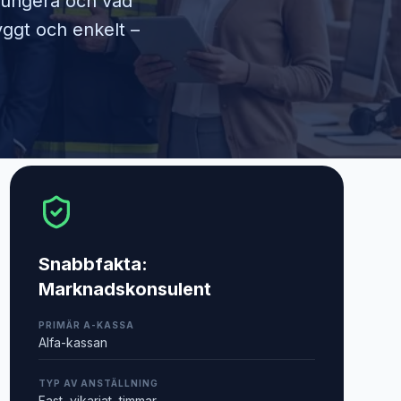
 fungera och vad
yggt och enkelt –
Snabbfakta:
Marknadskonsulent
PRIMÄR A-KASSA
Alfa-kassan
TYP AV ANSTÄLLNING
Fast, vikariat, timmar