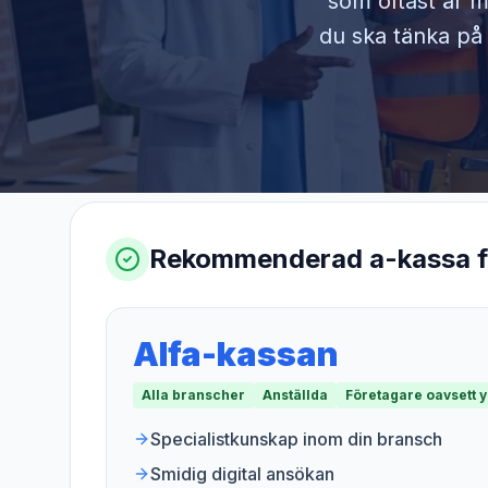
som oftast är m
du ska tänka på 
Rekommenderad a-kassa 
Alfa-kassan
Alla branscher
Anställda
Företagare oavsett 
Specialistkunskap inom din bransch
Smidig digital ansökan