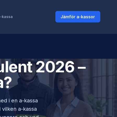
Jämför a-kassor
a-kassa
lent
2026 –
a?
med i en a-kassa
i vilken a-kassa