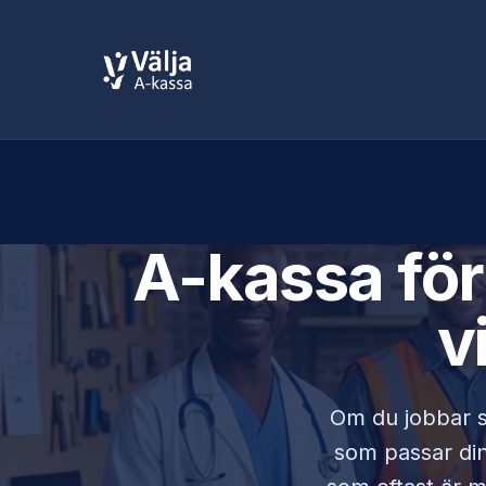
A-kassa fö
v
Om du jobbar
som passar din 