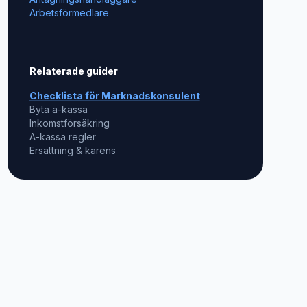
Arbetsförmedlare
Relaterade guider
Checklista för
Marknadskonsulent
Byta a-kassa
Inkomstförsäkring
A-kassa regler
Ersättning & karens