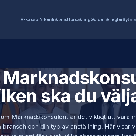
A-kassor
Yrken
Inkomstförsäkring
Guider & regler
Byta 
r
Marknadskonsu
ilken ska du välj
 som
Marknadskonsulent
är det viktigt att vara 
bransch och din typ av anställning. Här visar v