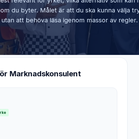
est relevant för yrket, vilka alternativ som kan
om du byter. Målet är att du ska kunna välja tr
utan att behöva läsa igenom massor av regler.
för
Marknadskonsulent
yrke