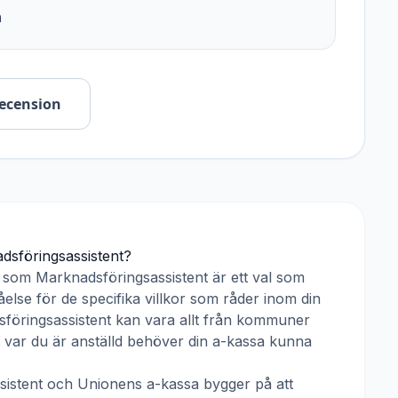
n
recension
dsföringsassistent
?
r som
Marknadsföringsassistent
är ett val som
else för de specifika villkor som råder inom din
föringsassistent
kan vara allt från kommuner
tt var du är anställd behöver din a-kassa kunna
istent
och
Unionens a-kassa
bygger på att