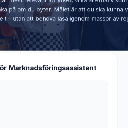
 är mest relevant för yrket, vilka alternativ so
ka på om du byter. Målet är att du ska kunna v
elt – utan att behöva läsa igenom massor av reg
för
Marknadsföringsassistent