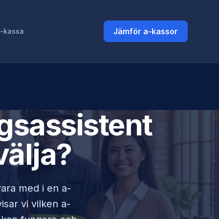
Jämför a-kassor
a-kassa
gsassistent
välja?
 vara med i en a-
sar vi vilken a-