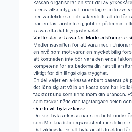
kassan organiserar en stor del av yrkeskåre
precis vilka intyg och underlag som krävs vi
ner väntetiderna och säkerställa att du får 
har en fast anställning, jobbar på timmar ell
kassa ofta det tryggaste valet.
Vad kostar a-kassa för
Marknadsföringsassi
Medlemsavgiften för att vara med i
Unionen
en nivå som motsvarar en mycket billig försä
att kostnaden inte bör vara den enda faktorn
kompetens för att bedöma din rätt till ersät
viktigt för din långsiktiga trygghet.
En del väljer en a-kassa enbart baserat på 
det löna sig att välja en kassa som har ko
fackförbund som finns inom din bransch. På s
som täcker både den lagstadgade delen och e
Om du vill byta a-kassa
Du kan byta a-kassa när som helst under åre
som
Marknadsföringsassistent
men tidigare 
Det viktigaste vid ett byte är att du aldrig 