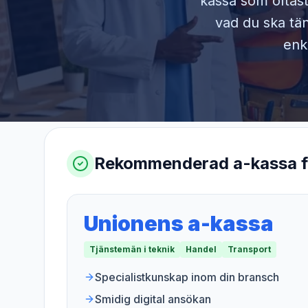
kassa som oftast
vad du ska tän
enk
Rekommenderad a-kassa 
Unionens a-kassa
Tjänstemän i teknik
Handel
Transport
Specialistkunskap inom din bransch
Smidig digital ansökan