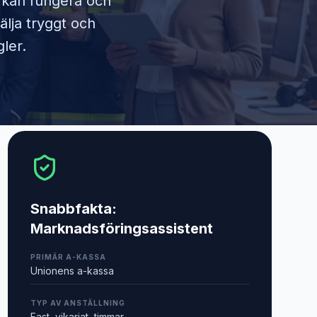
m kan fungera och
älja tryggt och
ler.
Snabbfakta:
Marknadsföringsassistent
PRIMÄR A-KASSA
Unionens a-kassa
TYP AV ANSTÄLLNING
Fast, vikariat, timmar