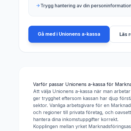
Trygg hantering av din personinformatio
Gå med i
Unionens a-kassa
Läs 
Varför passar
Unionens a-kassa
för
Markna
Att välja
Unionens a-kassa
när man arbeta
ger trygghet eftersom kassan har djup förstå
sektor. Vanliga arbetsgivare för en
Marknads
och regioner till privata företag, och oavse
hantera dina inkomstuppgifter korrekt.
Kopplingen mellan yrket
Marknadsföringsass