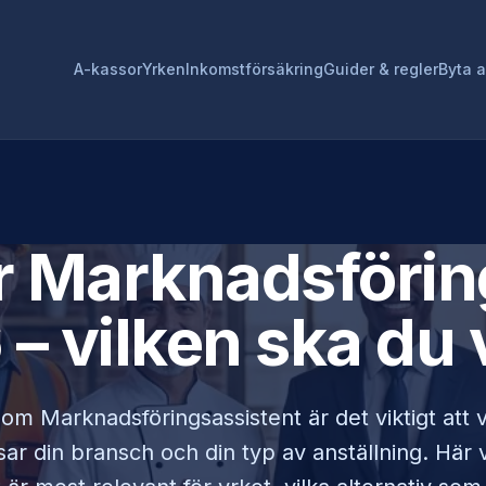
A-kassor
Yrken
Inkomstförsäkring
Guider & regler
Byta 
r
Marknadsförin
– vilken ska du 
 som
Marknadsföringsassistent
är det viktigt att
r din bransch och din typ av anställning. Här vi