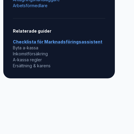
Arbetsförmedlare
Relaterade guider
Checklista för
Marknadsföringsassistent
Byta a-kassa
Inkomstförsäkring
A-kassa regler
Ersättning & karens