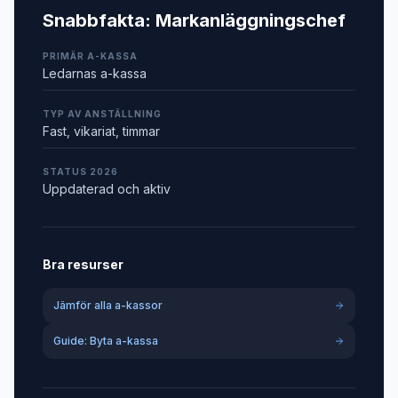
Snabbfakta:
Markanläggningschef
PRIMÄR A-KASSA
Ledarnas a-kassa
TYP AV ANSTÄLLNING
Fast, vikariat, timmar
STATUS 2026
Uppdaterad och aktiv
Bra resurser
Jämför alla a-kassor
Guide: Byta a-kassa