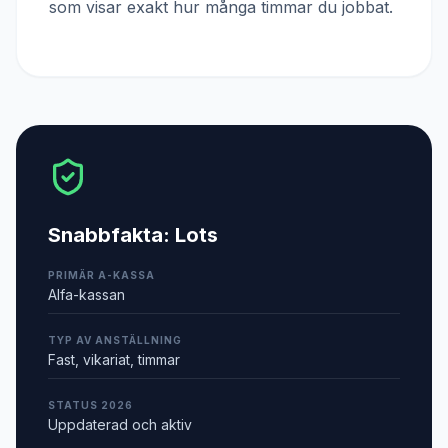
som visar exakt hur många timmar du jobbat.
Snabbfakta:
Lots
PRIMÄR A-KASSA
Alfa-kassan
TYP AV ANSTÄLLNING
Fast, vikariat, timmar
STATUS 2026
Uppdaterad och aktiv