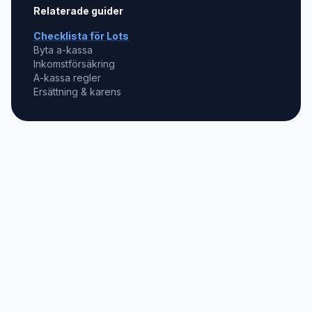
Relaterade guider
Checklista för
Lots
Byta a-kassa
Inkomstförsäkring
A-kassa regler
Ersättning & karens