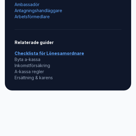
Ambassadör
Antagningshandläggare
Arbetsförmedlare
Relaterade guider
Checklista för
Lönesamordnare
Byta a-kassa
Inkomstförsäkring
A-kassa regler
Ersättning & karens