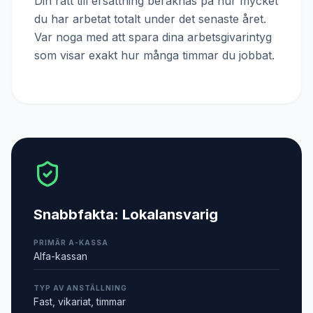
Din rätt till ersättning beräknas på hur mycket
du har arbetat totalt under det senaste året.
Var noga med att spara dina arbetsgivarintyg
som visar exakt hur många timmar du jobbat.
Snabbfakta:
Lokalansvarig
PRIMÄR A-KASSA
Alfa-kassan
TYP AV ANSTÄLLNING
Fast, vikariat, timmar