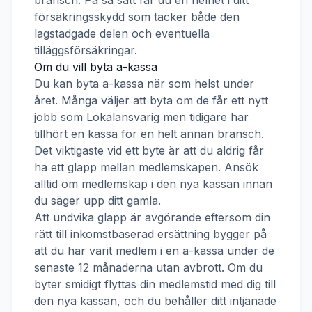
bransch. På så sätt får du en helhet i ditt
försäkringsskydd som täcker både den
lagstadgade delen och eventuella
tilläggsförsäkringar.
Om du vill byta a-kassa
Du kan byta a-kassa när som helst under
året. Många väljer att byta om de får ett nytt
jobb som
Lokalansvarig
men tidigare har
tillhört en kassa för en helt annan bransch.
Det viktigaste vid ett byte är att du aldrig får
ha ett glapp mellan medlemskapen. Ansök
alltid om medlemskap i den nya kassan innan
du säger upp ditt gamla.
Att undvika glapp är avgörande eftersom din
rätt till inkomstbaserad ersättning bygger på
att du har varit medlem i en a-kassa under de
senaste 12 månaderna utan avbrott. Om du
byter smidigt flyttas din medlemstid med dig till
den nya kassan, och du behåller ditt intjänade