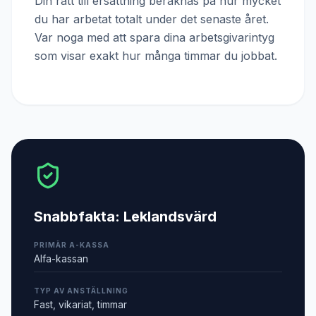
Din rätt till ersättning beräknas på hur mycket
du har arbetat totalt under det senaste året.
Var noga med att spara dina arbetsgivarintyg
som visar exakt hur många timmar du jobbat.
Snabbfakta:
Leklandsvärd
PRIMÄR A-KASSA
Alfa-kassan
TYP AV ANSTÄLLNING
Fast, vikariat, timmar