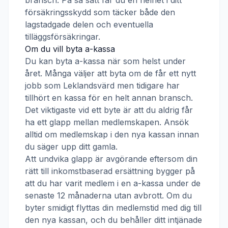
bransch. På så sätt får du en helhet i ditt
försäkringsskydd som täcker både den
lagstadgade delen och eventuella
tilläggsförsäkringar.
Om du vill byta a-kassa
Du kan byta a-kassa när som helst under
året. Många väljer att byta om de får ett nytt
jobb som
Leklandsvärd
men tidigare har
tillhört en kassa för en helt annan bransch.
Det viktigaste vid ett byte är att du aldrig får
ha ett glapp mellan medlemskapen. Ansök
alltid om medlemskap i den nya kassan innan
du säger upp ditt gamla.
Att undvika glapp är avgörande eftersom din
rätt till inkomstbaserad ersättning bygger på
att du har varit medlem i en a-kassa under de
senaste 12 månaderna utan avbrott. Om du
byter smidigt flyttas din medlemstid med dig till
den nya kassan, och du behåller ditt intjänade