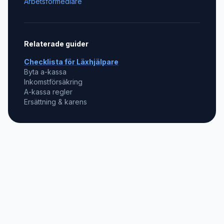
Arbetsförmedlare
Relaterade guider
Checklista för
Läxhjälpare
Byta a-kassa
Inkomstförsäkring
A-kassa regler
Ersättning & karens