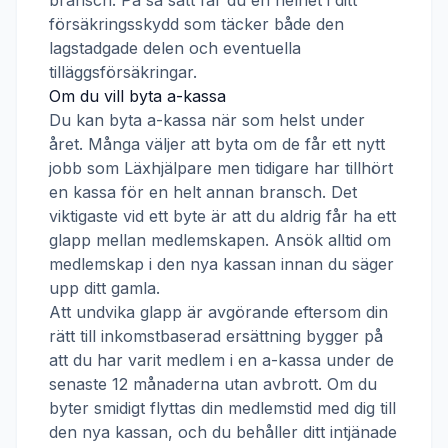
bransch. På så sätt får du en helhet i ditt
försäkringsskydd som täcker både den
lagstadgade delen och eventuella
tilläggsförsäkringar.
Om du vill byta a-kassa
Du kan byta a-kassa när som helst under
året. Många väljer att byta om de får ett nytt
jobb som
Läxhjälpare
men tidigare har tillhört
en kassa för en helt annan bransch. Det
viktigaste vid ett byte är att du aldrig får ha ett
glapp mellan medlemskapen. Ansök alltid om
medlemskap i den nya kassan innan du säger
upp ditt gamla.
Att undvika glapp är avgörande eftersom din
rätt till inkomstbaserad ersättning bygger på
att du har varit medlem i en a-kassa under de
senaste 12 månaderna utan avbrott. Om du
byter smidigt flyttas din medlemstid med dig till
den nya kassan, och du behåller ditt intjänade