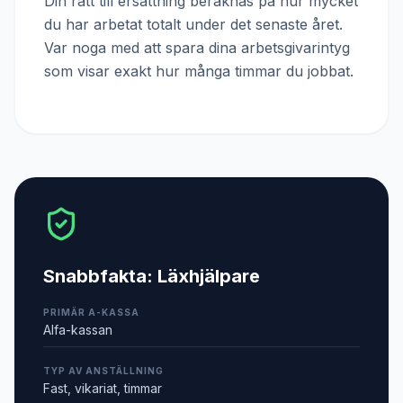
Din rätt till ersättning beräknas på hur mycket
du har arbetat totalt under det senaste året.
Var noga med att spara dina arbetsgivarintyg
som visar exakt hur många timmar du jobbat.
Snabbfakta:
Läxhjälpare
PRIMÄR A-KASSA
Alfa-kassan
TYP AV ANSTÄLLNING
Fast, vikariat, timmar