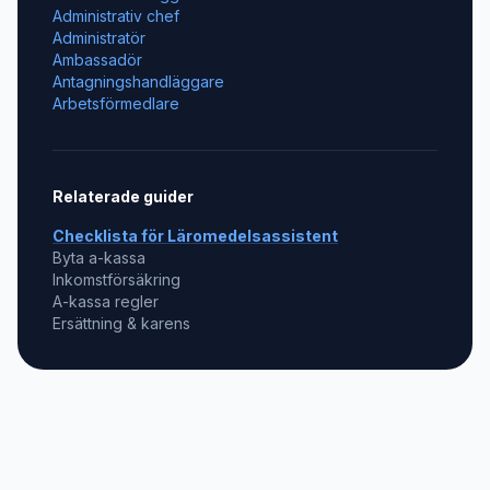
Administrativ chef
Administratör
Ambassadör
Antagningshandläggare
Arbetsförmedlare
Relaterade guider
Checklista för
Läromedelsassistent
Byta a-kassa
Inkomstförsäkring
A-kassa regler
Ersättning & karens