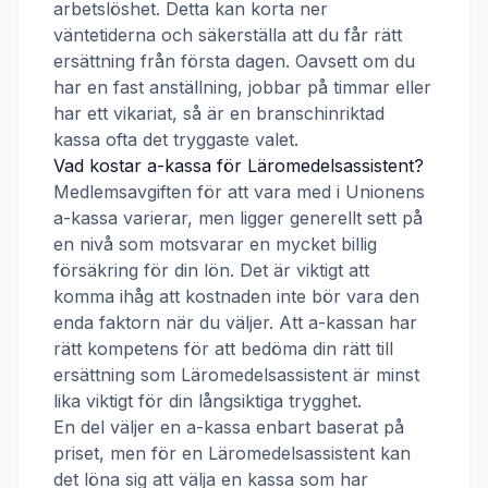
arbetslöshet. Detta kan korta ner
väntetiderna och säkerställa att du får rätt
ersättning från första dagen. Oavsett om du
har en fast anställning, jobbar på timmar eller
har ett vikariat, så är en branschinriktad
kassa ofta det tryggaste valet.
Vad kostar a-kassa för
Läromedelsassistent
?
Medlemsavgiften för att vara med i
Unionens
a-kassa
varierar, men ligger generellt sett på
en nivå som motsvarar en mycket billig
försäkring för din lön. Det är viktigt att
komma ihåg att kostnaden inte bör vara den
enda faktorn när du väljer. Att a-kassan har
rätt kompetens för att bedöma din rätt till
ersättning som
Läromedelsassistent
är minst
lika viktigt för din långsiktiga trygghet.
En del väljer en a-kassa enbart baserat på
priset, men för en
Läromedelsassistent
kan
det löna sig att välja en kassa som har