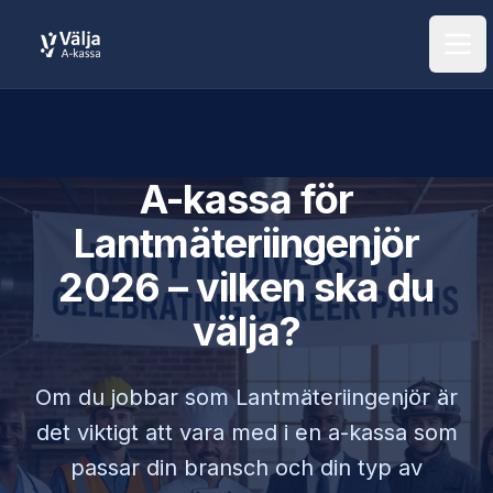
Öpp
A-kassa för
Lantmäteriingenjör
2026 – vilken ska du
välja?
Om du jobbar som
Lantmäteriingenjör
är
det viktigt att vara med i en a-kassa som
passar din bransch och din typ av