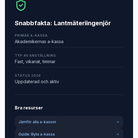
Snabbfakta:
Lantmäteriingenjör
PRIMÄR A-KASSA
Akademikernas a-kassa
TYP AV ANSTÄLLNING
Fast, vikariat, timmar
STATUS 2026
Uppdaterad och aktiv
Bra resurser
Jämför alla a-kassor
Guide: Byta a-kassa