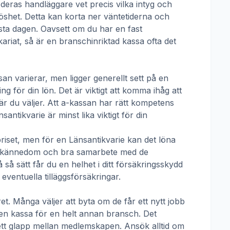
 deras handläggare vet precis vilka intyg och
öshet. Detta kan korta ner väntetiderna och
örsta dagen. Oavsett om du har en fast
ikariat, så är en branschinriktad kassa ofta det
san
varierar, men ligger generellt sett på en
g för din lön. Det är viktigt att komma ihåg att
r du väljer. Att a-kassan har rätt kompetens
nsantikvarie
är minst lika viktigt för din
priset, men för en
Länsantikvarie
kan det löna
talskännedom och bra samarbete med de
å sätt får du en helhet i ditt försäkringsskydd
ventuella tilläggsförsäkringar.
t. Många väljer att byta om de får ett nytt jobb
t en kassa för en helt annan bransch. Det
ha ett glapp mellan medlemskapen. Ansök alltid om