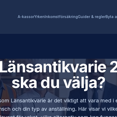
A-kassor
Yrken
Inkomstförsäkring
Guider & regler
Byta 
Länsantikvarie
2
ska du välja?
 som
Länsantikvarie
är det viktigt att vara med 
sch och din typ av anställning. Här visar vi vi