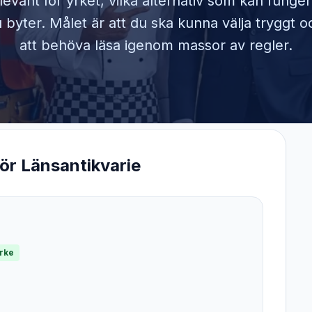
elevant för yrket, vilka alternativ som kan funge
byter. Målet är att du ska kunna välja tryggt o
att behöva läsa igenom massor av regler.
för
Länsantikvarie
yrke