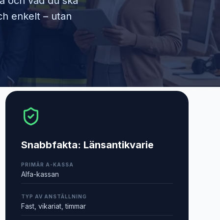
ra och vad du ska
ch enkelt – utan
Snabbfakta:
Länsantikvarie
PRIMÄR A-KASSA
Alfa-kassan
TYP AV ANSTÄLLNING
Fast, vikariat, timmar