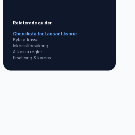
Relaterade guider
Checklista för
Länsantikvarie
Byta a-kassa
Inkomstförsäkring
A-kassa regler
Ersättning & karens