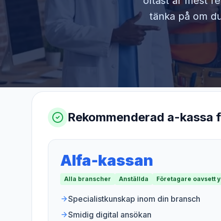
oftast är mest r
tänka på om du 
Rekommenderad a-kassa 
Alfa-kassan
Alla branscher
Anställda
Företagare oavsett 
Specialistkunskap inom din bransch
Smidig digital ansökan