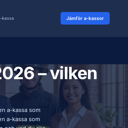
Jämför a-kassor
a-kassa
026 – vilken
i en a-kassa som
lken a-kassa som