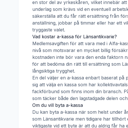
en stor del av yrkeskåren, vilket innebär att
underlag som krävs vid en eventuell arbetsl
säkerställa att du får rätt ersättning från f
anställning, jobbar på timmar eller har ett v
tryggaste valet.
Vad kostar a-kassa för
Länsantikvarie
?
Medlemsavgiften för att vara med i
Alfa-kas
nivå som motsvarar en mycket billig försäkrin
kostnaden inte bör vara den enda faktorn nä
för att bedöma din rätt till ersättning som
Lä
långsiktiga trygghet.
En del väljer en a-kassa enbart baserat på 
sig att välja en kassa som har kollektivav
fackförbund som finns inom din bransch. På s
som täcker både den lagstadgade delen och e
Om du vill byta a-kassa
Du kan byta a-kassa när som helst under åre
som
Länsantikvarie
men tidigare har tillhör
viktigaste vid ett byte är att du aldrig får 