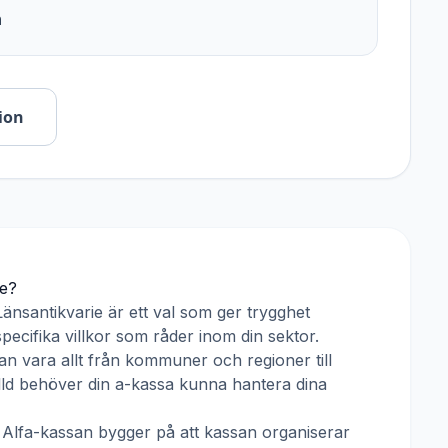
n
ion
ie
?
Länsantikvarie
är ett val som ger trygghet
pecifika villkor som råder inom din sektor.
n vara allt från kommuner och regioner till
älld behöver din a-kassa kunna hantera dina
h
Alfa-kassan
bygger på att kassan organiserar