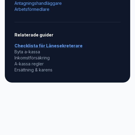
Antagningshandläggare
Arbetsförmedlare
Relaterade guider
Checklista för
Lånesekreterare
Byta a-kassa
Inkomstförsäkring
A-kassa regler
Ersättning & karens