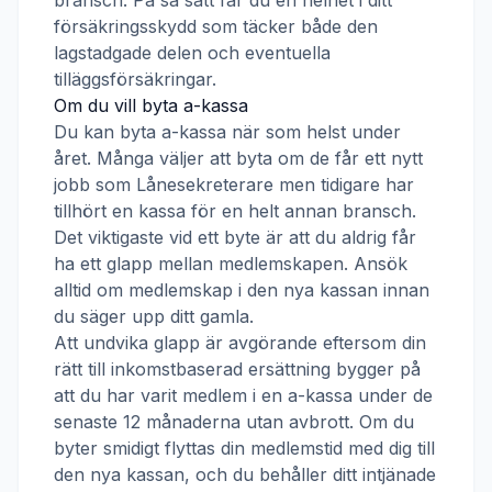
bransch. På så sätt får du en helhet i ditt
försäkringsskydd som täcker både den
lagstadgade delen och eventuella
tilläggsförsäkringar.
Om du vill byta a-kassa
Du kan byta a-kassa när som helst under
året. Många väljer att byta om de får ett nytt
jobb som
Lånesekreterare
men tidigare har
tillhört en kassa för en helt annan bransch.
Det viktigaste vid ett byte är att du aldrig får
ha ett glapp mellan medlemskapen. Ansök
alltid om medlemskap i den nya kassan innan
du säger upp ditt gamla.
Att undvika glapp är avgörande eftersom din
rätt till inkomstbaserad ersättning bygger på
att du har varit medlem i en a-kassa under de
senaste 12 månaderna utan avbrott. Om du
byter smidigt flyttas din medlemstid med dig till
den nya kassan, och du behåller ditt intjänade