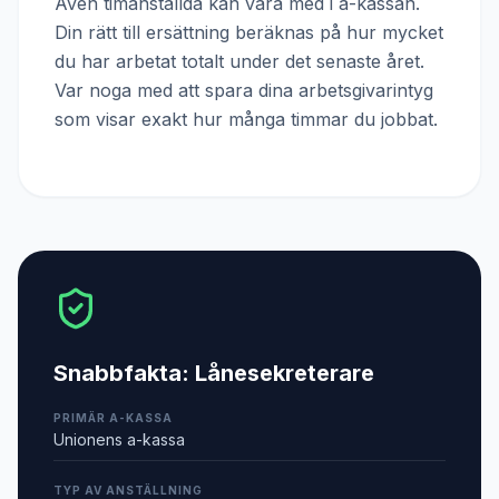
Även timanställda kan vara med i a-kassan.
Din rätt till ersättning beräknas på hur mycket
du har arbetat totalt under det senaste året.
Var noga med att spara dina arbetsgivarintyg
som visar exakt hur många timmar du jobbat.
Snabbfakta:
Lånesekreterare
PRIMÄR A-KASSA
Unionens a-kassa
TYP AV ANSTÄLLNING