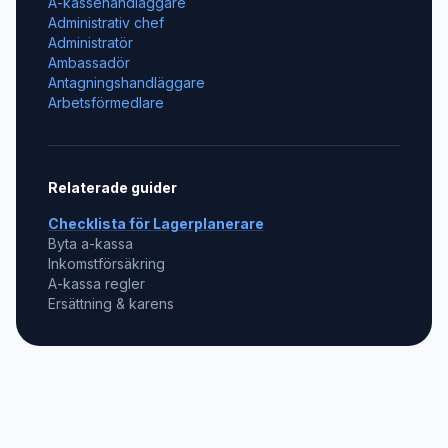
A-kassehandläggare
Administrativ chef
Administratör
Ambassadör
Antagningshandläggare
Arbetsförmedlare
Relaterade guider
Checklista för
Lagerplanerare
Byta a-kassa
Inkomstförsäkring
A-kassa regler
Ersättning & karens