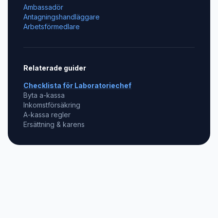
Ambassadör
Antagningshandläggare
Arbetsförmedlare
Relaterade guider
Checklista för
Laboratoriechef
Byta a-kassa
Inkomstförsäkring
A-kassa regler
Ersättning & karens