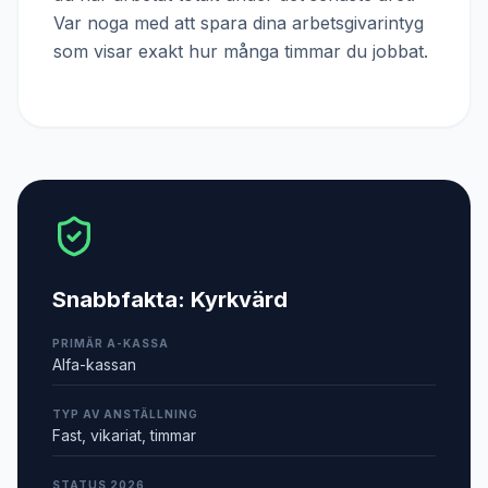
Var noga med att spara dina arbetsgivarintyg
som visar exakt hur många timmar du jobbat.
Snabbfakta:
Kyrkvärd
PRIMÄR A-KASSA
Alfa-kassan
TYP AV ANSTÄLLNING
Fast, vikariat, timmar
STATUS 2026