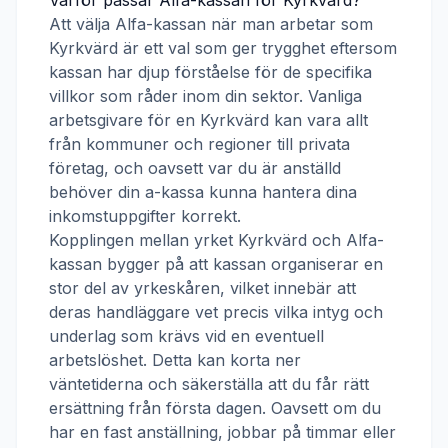
Varför passar
Alfa-kassan
för
Kyrkvärd
?
Att välja
Alfa-kassan
när man arbetar som
Kyrkvärd
är ett val som ger trygghet eftersom
kassan har djup förståelse för de specifika
villkor som råder inom din sektor. Vanliga
arbetsgivare för en
Kyrkvärd
kan vara allt
från kommuner och regioner till privata
företag, och oavsett var du är anställd
behöver din a-kassa kunna hantera dina
inkomstuppgifter korrekt.
Kopplingen mellan yrket
Kyrkvärd
och
Alfa-
kassan
bygger på att kassan organiserar en
stor del av yrkeskåren, vilket innebär att
deras handläggare vet precis vilka intyg och
underlag som krävs vid en eventuell
arbetslöshet. Detta kan korta ner
väntetiderna och säkerställa att du får rätt
ersättning från första dagen. Oavsett om du
har en fast anställning, jobbar på timmar eller