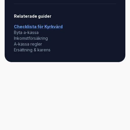
Relaterade guider
Checklista för
Kyrkvärd
Byta a-kassa
Inkomstförsäkring
A-kassa regler
Ersättning & karens