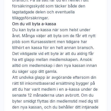
bransch. På så sätt får du en helhet i ditt
försäkringsskydd som täcker både den
lagstadgade delen och eventuella
tilläggsförsäkringar.
Om du vill byta a-kassa
Du kan byta a-kassa när som helst under
året. Många väljer att byta om de får ett nytt
jobb som
Kursassistent
men tidigare har
tillhört en kassa för en helt annan bransch.
Det viktigaste vid ett byte är att du aldrig får
ha ett glapp mellan medlemskapen. Ansök
alltid om medlemskap i den nya kassan innan
du säger upp ditt gamla.
Att undvika glapp är avgörande eftersom din
rätt till inkomstbaserad ersättning bygger på
att du har varit medlem i en a-kassa under de
senaste 12 månaderna utan avbrott. Om du
byter smidigt flyttas din medlemstid med dig till
den nya kassan, och du behåller ditt intjänade