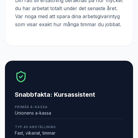
Din rätt till ersättning beräknas på hur mycket
du har arbetat totalt under det senaste året.
Var noga med att spara dina arbetsgivarintyg
som visar exakt hur många timmar du jobbat.
Snabbfakta:
Kursassistent
PRIMÄR A-KASSA
Unionens a-kassa
TYP AV ANSTÄLLNING
Fast, vikariat, timmar