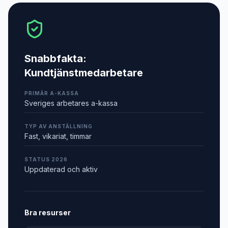
Snabbfakta:
Kundtjänstmedarbetare
PRIMÄR A-KASSA
Sveriges arbetares a-kassa
TYP AV ANSTÄLLNING
Fast, vikariat, timmar
STATUS 2026
Uppdaterad och aktiv
Bra resurser