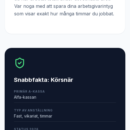
Var noga med att spara dina arbetsgivarintyg
som visar exakt hur många timmar du jobbat.
Snabbfakta:
Körsnär
PRIMÄR A-KASSA
Alfa-kassan
TYP AV ANSTÄLLNING
Fast, vikariat, timmar
STATUS 2026