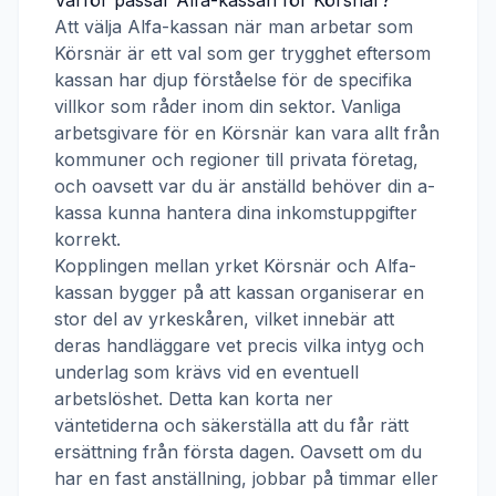
Varför passar
Alfa-kassan
för
Körsnär
?
Att välja
Alfa-kassan
när man arbetar som
Körsnär
är ett val som ger trygghet eftersom
kassan har djup förståelse för de specifika
villkor som råder inom din sektor. Vanliga
arbetsgivare för en
Körsnär
kan vara allt från
kommuner och regioner till privata företag,
och oavsett var du är anställd behöver din a-
kassa kunna hantera dina inkomstuppgifter
korrekt.
Kopplingen mellan yrket
Körsnär
och
Alfa-
kassan
bygger på att kassan organiserar en
stor del av yrkeskåren, vilket innebär att
deras handläggare vet precis vilka intyg och
underlag som krävs vid en eventuell
arbetslöshet. Detta kan korta ner
väntetiderna och säkerställa att du får rätt
ersättning från första dagen. Oavsett om du
har en fast anställning, jobbar på timmar eller