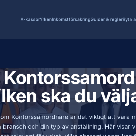
A-kassor
Yrken
Inkomstförsäkring
Guider & regler
Byta 
r
Kontorssamord
ilken ska du välj
 som
Kontorssamordnare
är det viktigt att vara 
bransch och din typ av anställning. Här visar v