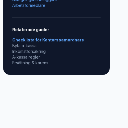
Arbetsförmedlare
Relaterade guider
Checklista för
Kontorssamordnare
Byta a-kassa
Inkomstförsäkring
A-kassa regler
Ersättning & karens