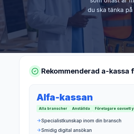
som oftast är m
du ska tänka på 
Rekommenderad a-kassa 
Alfa-kassan
Alla branscher
Anställda
Företagare oavsett 
Specialistkunskap inom din bransch
Smidig digital ansökan