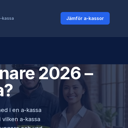
Jämför a-kassor
a-kassa
nare
2026 –
a?
med i en a-kassa
i vilken a-kassa