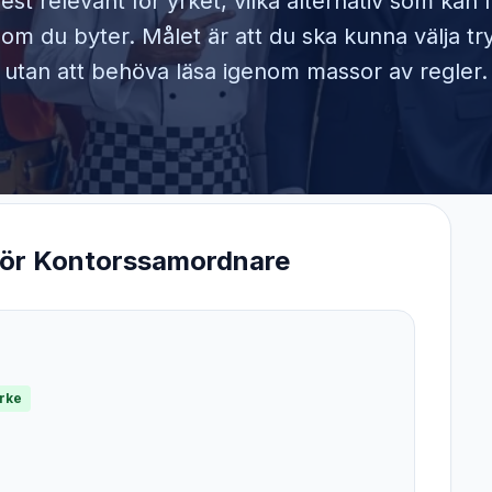
est relevant för yrket, vilka alternativ som kan
om du byter. Målet är att du ska kunna välja tr
utan att behöva läsa igenom massor av regler.
för
Kontorssamordnare
yrke