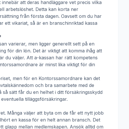
t innebär att deras handläggare vet precis vilka
ll arbetslöshet. Detta kan korta ner
 ersättning från första dagen. Oavsett om du har
ar ett vikariat, så är en branschinriktad kassa
?
san
varierar, men ligger generellt sett på en
g för din lön. Det är viktigt att komma ihåg att
r du väljer. Att a-kassan har rätt kompetens
ntorssamordnare
är minst lika viktigt för din
priset, men för en
Kontorssamordnare
kan det
tivavtalskännedom och bra samarbete med de
å sätt får du en helhet i ditt försäkringsskydd
ventuella tilläggsförsäkringar.
t. Många väljer att byta om de får ett nytt jobb
llhört en kassa för en helt annan bransch. Det
ha ett glapp mellan medlemskapen. Ansök alltid om