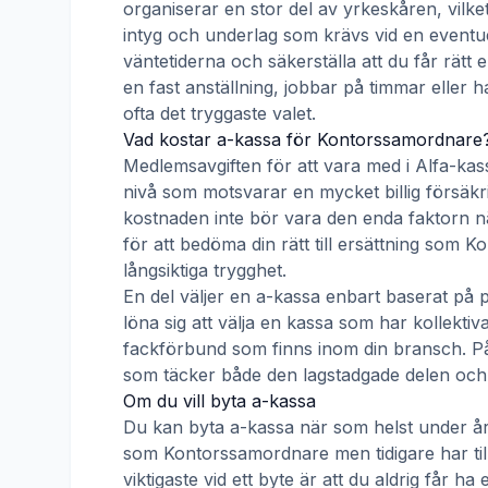
organiserar en stor del av yrkeskåren, vilke
intyg och underlag som krävs vid en eventue
väntetiderna och säkerställa att du får rätt
en fast anställning, jobbar på timmar eller h
ofta det tryggaste valet.
Vad kostar a-kassa för
Kontorssamordnare
Medlemsavgiften för att vara med i
Alfa-kas
nivå som motsvarar en mycket billig försäkrin
kostnaden inte bör vara den enda faktorn nä
för att bedöma din rätt till ersättning som
Ko
långsiktiga trygghet.
En del väljer en a-kassa enbart baserat på 
löna sig att välja en kassa som har kollek
fackförbund som finns inom din bransch. På s
som täcker både den lagstadgade delen och e
Om du vill byta a-kassa
Du kan byta a-kassa när som helst under åre
som
Kontorssamordnare
men tidigare har ti
viktigaste vid ett byte är att du aldrig får 