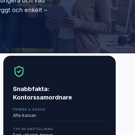
 fungera och vad
yggt och enkelt –
Snabbfakta:
Kontorssamordnare
PRIMÄR A-KASSA
Alfa-kassan
TYP AV ANSTÄLLNING
Fast, vikariat, timmar