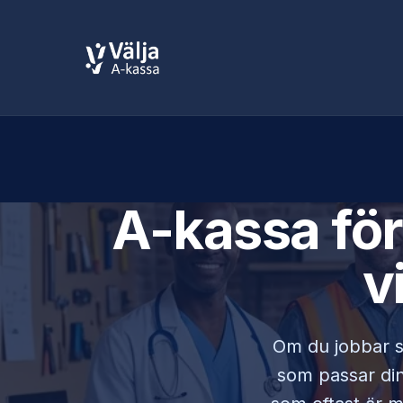
A-kassa fö
v
Om du jobbar
som passar din 