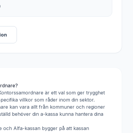
n
ion
rdnare
?
Kontorssamordnare
är ett val som ger trygghet
pecifika villkor som råder inom din sektor.
nare
kan vara allt från kommuner och regioner
anställd behöver din a-kassa kunna hantera dina
e
och
Alfa-kassan
bygger på att kassan