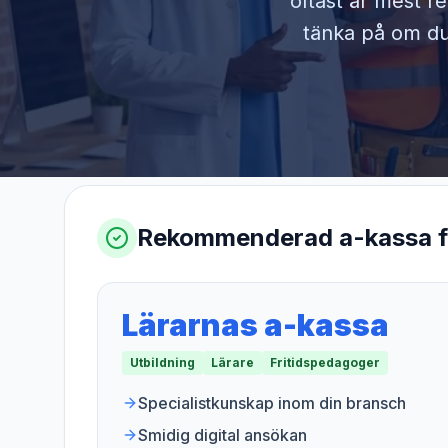
oftast är mest r
tänka på om du 
Rekommenderad a-kassa 
Lärarnas a-kassa
Utbildning
Lärare
Fritidspedagoger
Specialistkunskap inom din bransch
Smidig digital ansökan