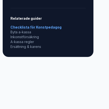
Relaterade guider
Checklista för
Konstpedagog
Byta a-kassa
Inkomstförsäkring
A-kassa regler
Ersättning & karens