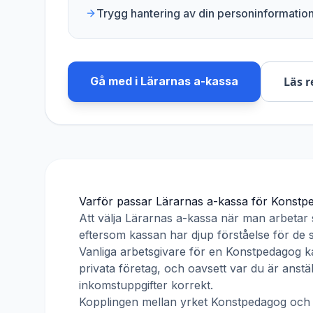
Trygg hantering av din personinformatio
Gå med i
Lärarnas a-kassa
Läs r
Varför passar
Lärarnas a-kassa
för
Konstp
Att välja
Lärarnas a-kassa
när man arbetar
eftersom kassan har djup förståelse för de s
Vanliga arbetsgivare för en
Konstpedagog
ka
privata företag, och oavsett var du är anst
inkomstuppgifter korrekt.
Kopplingen mellan yrket
Konstpedagog
oc