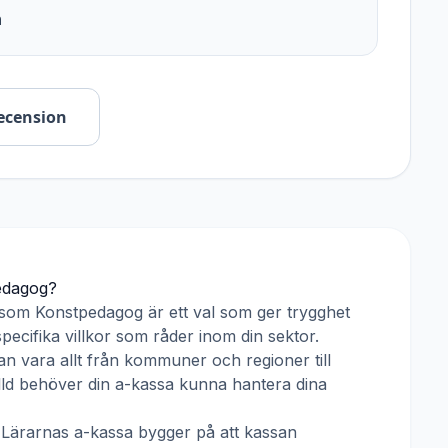
n
ecension
edagog
?
 som
Konstpedagog
är ett val som ger trygghet
pecifika villkor som råder inom din sektor.
n vara allt från kommuner och regioner till
älld behöver din a-kassa kunna hantera dina
h
Lärarnas a-kassa
bygger på att kassan