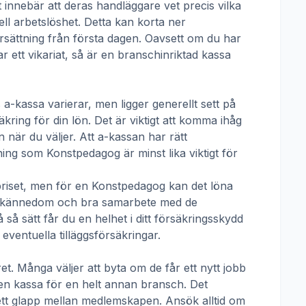
t innebär att deras handläggare vet precis vilka
ll arbetslöshet. Detta kan korta ner
 ersättning från första dagen. Oavsett om du har
ar ett vikariat, så är en branschinriktad kassa
 a-kassa
varierar, men ligger generellt sett på
kring för din lön. Det är viktigt att komma ihåg
 när du väljer. Att a-kassan har rätt
tning som
Konstpedagog
är minst lika viktigt för
priset, men för en
Konstpedagog
kan det löna
talskännedom och bra samarbete med de
å sätt får du en helhet i ditt försäkringsskydd
ventuella tilläggsförsäkringar.
t. Många väljer att byta om de får ett nytt jobb
 en kassa för en helt annan bransch. Det
ha ett glapp mellan medlemskapen. Ansök alltid om