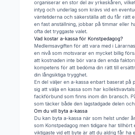
organiserar en stor del av yrkeskåren, vilke
intyg och underlag som krävs vid en eventue
väntetiderna och säkerställa att du får rätt
en fast anställning, jobbar på timmar eller h
ofta det tryggaste valet.
Vad kostar a-kassa för
Konstpedagog
?
Medlemsavgiften för att vara med i
Lärarnas
en nivå som motsvarar en mycket billig försä
att kostnaden inte bör vara den enda faktorn
kompetens för att bedöma din rätt till ersät
din långsiktiga trygghet.
En del väljer en a-kassa enbart baserat på 
sig att välja en kassa som har kollektivav
fackförbund som finns inom din bransch. På s
som täcker både den lagstadgade delen och e
Om du vill byta a-kassa
Du kan byta a-kassa när som helst under åre
som
Konstpedagog
men tidigare har tillhört
viktigaste vid ett byte är att du aldrig får 