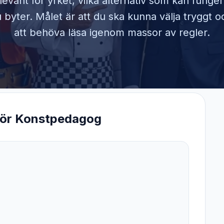
elevant för yrket, vilka alternativ som kan funge
byter. Målet är att du ska kunna välja tryggt o
att behöva läsa igenom massor av regler.
för
Konstpedagog