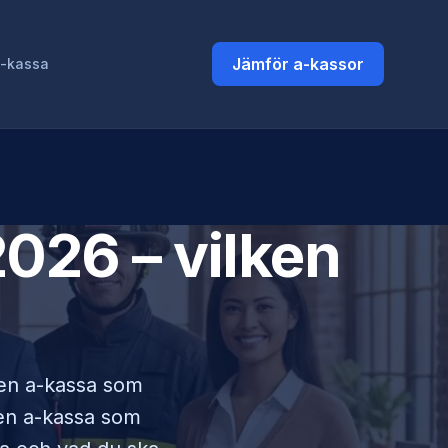
Jämför a-kassor
a-kassa
026 – vilken
i en a-kassa som
lken a-kassa som