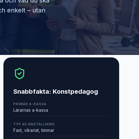
ra och vad du ska
ch enkelt – utan
Snabbfakta:
Konstpedagog
PRIMÄR A-KASSA
Lärarnas a-kassa
TYP AV ANSTÄLLNING
Fast, vikariat, timmar