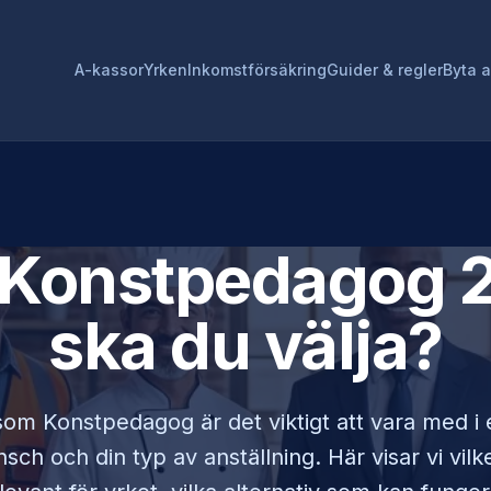
A-kassor
Yrken
Inkomstförsäkring
Guider & regler
Byta 
Konstpedagog
2
ska du välja?
 som
Konstpedagog
är det viktigt att vara med 
sch och din typ av anställning. Här visar vi vi