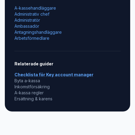
A-kassehandläggare
Administrativ chef
Administratör
Ambassadör
Antagningshandläggare
Arbetsförmedlare
Relaterade guider
Checklista för
Key account manager
Byta a-kassa
Inkomstförsäkring
A-kassa regler
Ersättning & karens